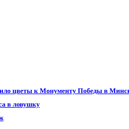
жило цветы к Монументу Победы в Минс
са в ловушку
уж