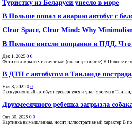
Туристку из Беларуси унесло в море
В Польше попал в аварию автобус с бе
Clear Space, Clear Mind: Why Minimalism
В Польше внесли поправки в ПДД. Что 
Дек 1, 2025
0
0
Фото из открытых источников (иллюстративное) В Польше из
В ДТП с автобусом в Таиланде пострада
Ноя 8, 2025
0
0
Экскурсионный автобус перевернулся и упал с холма в Таилан
Двухмесячного ребенка загрызла собак
Окт 30, 2025
0
0
Картинка вымышленная, носит иллюстративный характер В по