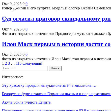
Окт 9, 2025
0
0
Рэпер Джиган и его супруга, модель и блогер Оксана Самойлов
Суд огласил приговор скандальному рэп
Окт 4, 2025
0
0
Фото из открытых источников Продюсер и музыкант должен буд
Илон Маск первым в истории достиг со
Окт 2, 2025
0
0
Фото из открытых источник Илон Маск стал первым в истории
1
2
3
…
115
следующий
Интересное:
Эту красотку продали на аукционе за $4,3 миллиона.…
Белорус на фуре катался в Германии пьяным и под наркотикам
Акула убила туриста Египте
Пенсионерка решила завещать накопления в $2,8 миллиона с