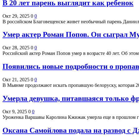
В 20 лет парень выглядит как ребенок
Окт 29, 2025
0
0
В российском Благовещенске живет необычный парень Даниил Я
Умер актер Роман Попов. Он сыграл Му
Окт 28, 2025
0
0
Российский актер Роман Попов умер в возрасте 40 лет. Об э
Появились новые подробности о пропав
Окт 21, 2025
0
0
В Мьянме продолжают искать пропавшую белоруску, которая 20 
Умерла девушка, питавшаяся только фр
Окт 9, 2025
0
0
Уроженка Варшавы Каролина Кжижак умерла еще в прошлом го
Оксана Самойлова подала на развод с 