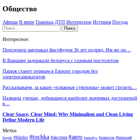
Общество
Афиша
В мире
Граница
ДТП
Интересное
История
Погода
Интересное:
Пенсионер завтракал фастфудом 36 лет подряд. Им же он…
В Варшаве задержали белоруса с газовым пистолетом
Париж станет первым в Европе городом без
электросамокататов
Рассказываем, за какие «пляжные сувениры» может грозить…
Названы ученые, добившиеся наиболее значимых достижений
в…
Clear Space, Clear Mind: Why Minimalism and Clean Living
Define Modern Life
Метки
#tochka
#авто
#blizko
#австрия
#алкоголь
#батискаф
#apple
#автобус