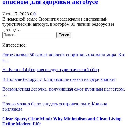
опасном для здоровья автобусе
Июн 17, 2023
0
0
В немецкой земле Тюрингия задержали неисправный
туристический автобус, в котором 30-летний белорус вез
группу…
Интересное:
Forbes назвал 50 самых дорогих спортивных команд мира. Кто
в…
На Бали с 14 февраля введут туристический сбор
В Польше белорус с 3,3 промилле съехал на фуре в кювет
Восьмилетняя девочка, получившая ожог куриным наггетсом,
…
Ночью можно было увидеть осетровую луну. Как она
выглядела
Clear Space, Clear Mind: Why Minimalism and Clean Living
Define Modern Life