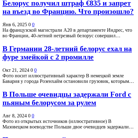
Белорус получил штраф €835 и запрет
на въезд во Францию. Что произошло?
Янв 6, 2025
0
0
На французской магистрали А20 в департаменте Индрес, что
во Франции, 40-летний нетрезвый белорус совершил…
В Германии 28-летний белорус ехал на
фуре змейкой с 2 промилле
Окт 21, 2024
0
0
Фото носит иллюстративный характер В немецкой земле
Бавария у города Розенхайм остановили грузовик, которым…
В Польше очевидцы задержали Ford c
пьяным белорусом за рулем
Авг 8, 2024
0
0
Фото из открытых источников (иллюстративное) В
Мазовецком воеводстве Польши двое очевидцев задержали…