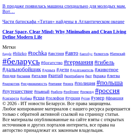
В продаже появилась машина специально для молодых мам.
Вот…
Части батискафа «Титан» найдены в Атлантическом океане
Clear Space, Clear Mind: Why Minimalism and Clean Living
Define Modern Life
Метки
#tochka
#авто
#blizko
#австрия
#алкоголь
#батискаф
#apple
#автобус
#беларусь
#германия
#гибель
#богатство
#дальнобойщик
#дети
#животное
#деньга
#долгожитель
#китай
#италия
#литва
#индия
#кража
#испания
#контрабанда
#кот
#польша
#полиция
#наркотик
#недвижимость
#поиск
#питание
#россия
#путешествие
#пьяный
#рейтинг
#работа
#рекорд
#сша
#умер
#телефон
#сигарета
#турция
#франция
#собака
#угон
© 2026 - ИТ новости Беларуси. Все права защищены.
Любое копирование материалов с нашего ресурса разрешается
только с обратной активной ссылкой на страницу статьи.
Все материалы опубликованные на сайте взяты с открытых
источников и других порталов интернета, все права на
авторство принадлежат их законным владельцам.