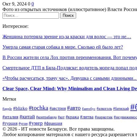
Окт 9, 2024
0
0
Фото из открытых источников (иллюстративное) Власти Росси
Интересное:
Женщина потеряла зрение из-за краски для волос — это не…
Умерла самая старая собака в мире. Сколько ей было лет?
В России жители села Лох против переименования. Вот почем
Смертельное ДТП в Бяла-Подляске: водитель мопеда попал п
«Чтобы расчесаться, трачу час». Девушка с самыми длинными
Clear Space, Clear Mind: Why Minimalism and Clean Living De
Метки
#
#tochka
#авто
#blizko
#австрия
#алкоголь
#батискаф
#apple
#автобус
#китай
#италия
#литва
#кража
#наркотик
#контрабанда
#кот
#недвижимос
#умер
#турция
#франция
#угон
© 2026 - ИТ новости Беларуси. Все права защищены.
Любое копирование материалов с нашего ресурса разрешается т