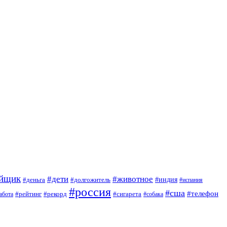
ойщик
#дети
#животное
#индия
#деньга
#долгожитель
#испания
#россия
#сша
#телефон
#рейтинг
#сигарета
абота
#рекорд
#собака