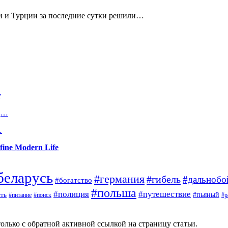
и и Турции за последние сутки решили…
у
од…
…
fine Modern Life
беларусь
#германия
#гибель
#дальноб
#богатство
#польша
#полиция
#путешествие
#пьяный
ть
#поиск
#р
#питание
олько с обратной активной ссылкой на страницу статьи.