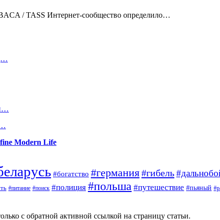
: ABACA / TASS Интернет-сообщество определило…
од…
 и…
д…
fine Modern Life
беларусь
#германия
#гибель
#дальноб
#богатство
#польша
#полиция
#путешествие
#пьяный
ть
#поиск
#р
#питание
олько с обратной активной ссылкой на страницу статьи.