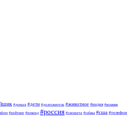
ойщик
#дети
#животное
#индия
#деньга
#долгожитель
#испания
#россия
#сша
#телефон
#рейтинг
#сигарета
абота
#рекорд
#собака