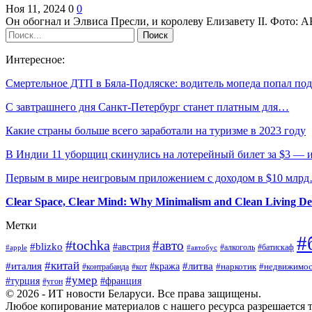
Ноя 11, 2024
0
0
Он обогнал и Элвиса Пресли, и королеву Елизавету II. Фото
Интересное:
Смертельное ДТП в Бяла-Подляске: водитель мопеда попал п
С завтрашнего дня Санкт-Петербург станет платным для…
Какие страны больше всего заработали на туризме в 2023 году
В Индии 11 уборщиц скинулись на лотерейный билет за $3 —
Первым в мире неигровым приложением с доходом в $10 млр
Clear Space, Clear Mind: Why Minimalism and Clean Living De
Метки
#
#tochka
#авто
#blizko
#австрия
#алкоголь
#батискаф
#apple
#автобус
#китай
#италия
#литва
#кража
#наркотик
#контрабанда
#кот
#недвижимос
#умер
#турция
#франция
#угон
© 2026 - ИТ новости Беларуси. Все права защищены.
Любое копирование материалов с нашего ресурса разрешается т