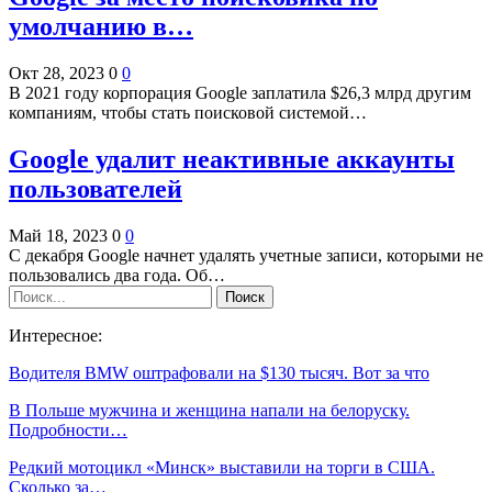
умолчанию в…
Окт 28, 2023
0
0
В 2021 году корпорация Google заплатила $26,3 млрд другим
компаниям, чтобы стать поисковой системой…
Google удалит неактивные аккаунты
пользователей
Май 18, 2023
0
0
С декабря Google начнет удалять учетные записи, которыми не
пользовались два года. Об…
Интересное:
Водителя BMW оштрафовали на $130 тысяч. Вот за что
В Польше мужчина и женщина напали на белоруску.
Подробности…
Редкий мотоцикл «Минск» выставили на торги в США.
Сколько за…