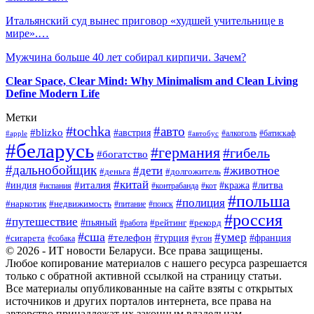
Итальянский суд вынес приговор «худшей учительнице в
мире».…
Мужчина больше 40 лет собирал кирпичи. Зачем?
Clear Space, Clear Mind: Why Minimalism and Clean Living
Define Modern Life
Метки
#tochka
#авто
#blizko
#австрия
#алкоголь
#батискаф
#apple
#автобус
#беларусь
#германия
#гибель
#богатство
#дальнобойщик
#дети
#животное
#деньга
#долгожитель
#китай
#италия
#литва
#индия
#кража
#испания
#контрабанда
#кот
#польша
#полиция
#наркотик
#недвижимость
#поиск
#питание
#россия
#путешествие
#пьяный
#рейтинг
#работа
#рекорд
#сша
#умер
#телефон
#сигарета
#турция
#франция
#собака
#угон
© 2026 - ИТ новости Беларуси. Все права защищены.
Любое копирование материалов с нашего ресурса разрешается
только с обратной активной ссылкой на страницу статьи.
Все материалы опубликованные на сайте взяты с открытых
источников и других порталов интернета, все права на
авторство принадлежат их законным владельцам.