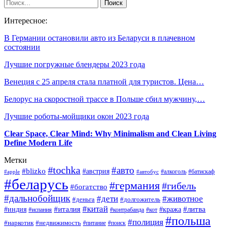
Интересное:
В Германии остановили авто из Беларуси в плачевном
состоянии
Лучшие погружные блендеры 2023 года
Венеция с 25 апреля стала платной для туристов. Цена…
Белорус на скоростной трассе в Польше сбил мужчину,…
Лучшие роботы-мойщики окон 2023 года
Clear Space, Clear Mind: Why Minimalism and Clean Living
Define Modern Life
Метки
#tochka
#авто
#blizko
#австрия
#алкоголь
#батискаф
#apple
#автобус
#беларусь
#германия
#гибель
#богатство
#дальнобойщик
#дети
#животное
#деньга
#долгожитель
#китай
#италия
#литва
#индия
#кража
#испания
#контрабанда
#кот
#польша
#полиция
#наркотик
#недвижимость
#поиск
#питание