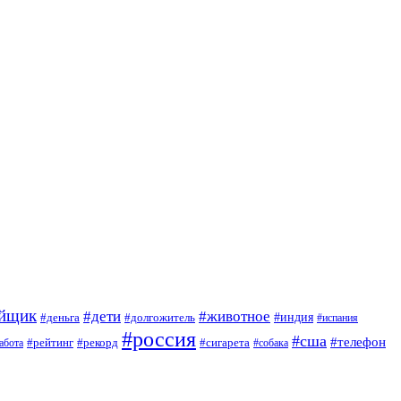
ойщик
#дети
#животное
#индия
#деньга
#долгожитель
#испания
#россия
#сша
#телефон
#рейтинг
#сигарета
абота
#рекорд
#собака