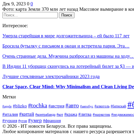
Дек 9, 2023
0
0
Фото: карта Земли 370 млн лет назад Массовое вымирание в к
Интересное:
Умерла старейшая в мире долгожительница – ей было 117 лет
Бросила бутылку с письмом в океан и встретила парня. Эта…
Очень странные дела. Мужчина разбросал из машины на ходу
В Индии 11 уборщиц скинулись на лотерейный билет за $3 —
Лучшие стеклянные электрочайники 2023 года
Clear Space, Clear Mind: Why Minimalism and Clean Living De
Метки
#
#tochka
#авто
#blizko
#австрия
#алкоголь
#батискаф
#apple
#автобус
#китай
#италия
#литва
#кража
#наркотик
#контрабанда
#кот
#недвижимос
#умер
#турция
#франция
#угон
© 2026 - ИТ новости Беларуси. Все права защищены.
Любое копирование материалов с нашего ресурса разрешается т