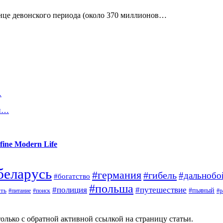
онце девонского периода (около 370 миллионов…
…
 и…
fine Modern Life
беларусь
#германия
#гибель
#дальноб
#богатство
#польша
#полиция
#путешествие
#пьяный
ть
#поиск
#р
#питание
олько с обратной активной ссылкой на страницу статьи.