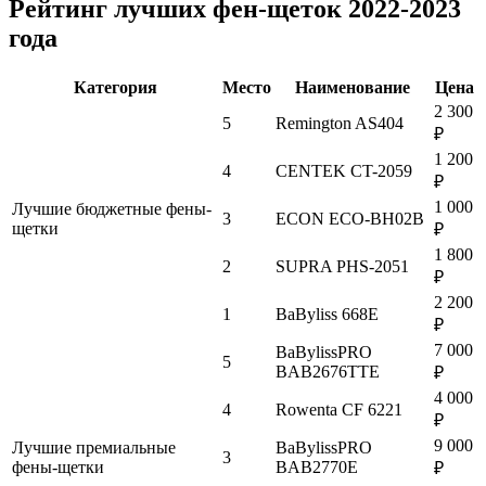
Рейтинг лучших фен-щеток 2022-2023
года
Категория
Место
Наименование
Цена
2 300
5
Remington AS404
₽
1 200
4
CENTEK CT-2059
₽
1 000
Лучшие бюджетные фены-
3
ECON ECO-BH02B
щетки
₽
1 800
2
SUPRA PHS-2051
₽
2 200
1
BaByliss 668E
₽
7 000
BaBylissPRO
5
BAB2676TTE
₽
4 000
4
Rowenta CF 6221
₽
9 000
Лучшие премиальные
BaBylissPRO
3
фены-щетки
BAB2770E
₽