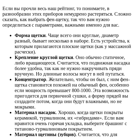
Если вы прочли весь наш рейтинг, то понимаете, в
разнообразии этих приборов немудрено растеряться. Сложно
сказать, как выбрать фен-щетку, так что вам нужно
определиться с параметрами, важными именно для вас.
Форма щетки
. Чаще всего они круглые, диаметр
разный, бывает несколько в наборе. Есть устройства, к
которым прилагаются плоские щетки (как у массажной
расчески).
Крепление круглой щетки
. Оно обычно статичное,
либо вращающееся. Считается, что подвижная насадка
более удобна, так как не нужно накручивать пряди
вручную. Но длинные волосы могут в ней путаться.
Концентратор
. Желательно, чтобы он был, с ним фен-
щетка становится похожей на обычный фен, особенно
если мощность превышает 800-1000. Эта возможность
пригодится для первичной сушки, а форму прядей вы
создадите потом, когда они будут влажными, но не
мокрыми.
Материал насадок
. Хорошо, когда щетки покрыты
керамикой, турмалином, их «гибридами». Если вам
нравится очень горячая укладка, выберите брашинг с
титаново-турмалиновым покрытием.
Материал щетины (зубцов)
. Считается, что для