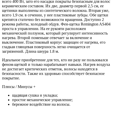
всего 400 Вт, зато его насадки покрыты безопасным для волос
керамическим составом. Их две, диаметр первой 2,5 см, ее
щетинки выполнены из синтетического волокна. Вторая уже,
всего 1,9 см. в сечении, у нее пластиковые зубцы. Обе щетки
крепятся статично без возможности вращения. Доступно 2
режима работы, холодный обдув. Фен-щетка Remington AS404
проста в управлении. На ее рукояти расположен
механический ползунок, который регулирует интенсивность
нагрева. Второй поменьше отвечает за включение и
выключение. Пластиковый корпус защищен от нагрева, его
гладкая глянцевая поверхность легко очищается от
загрязнений. Длина шнура 1.8 м.
Идеальное приобретение для тех, кто ни разу не пользовался
феном-щеткой и только нарабатывает навыки. Нагрев воздуха
не достигает критических отметок, волосы находятся в
безопасности. Также их здоровью способствует безопасное
покрытие.
Плюсы / Минусы +
щадящая сушка и укладка;
простое механическое управление;
бережное воздействие на волосы.
—