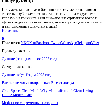
(полукруглой)?
Полукруглые насадки в большинстве случаев оснащаются
толстыми зубчиками из пластика или металла с круглыми
каплями на кончиках. Они снижают электризацию волос и
эффект «одуванчика» на голове, используются для вытяжения
и выпрямления волнистых прядей.
Источник
0
Поделится
VK
OK.ru
Facebook
Twitter
WhatsApp
Telegram
Viber
Предыдущая запись
Лучшие фены для волос 2023 года
Следующая запись
Лучшие небулайзеры 2023 года
Вам также могут понравиться
Еще от автора
Clear Space, Clear Mind: Why Minimalism and Clean Living
Define Modern Life
Мифы про современные похороны