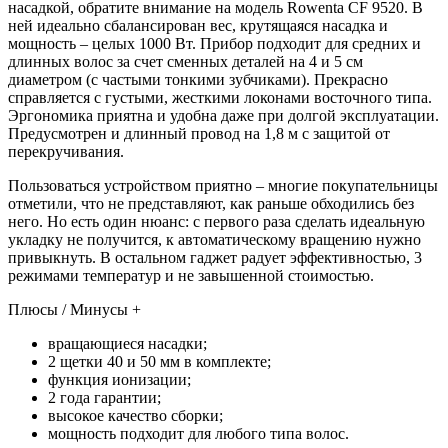
насадкой, обратите внимание на модель Rowenta CF 9520. В
ней идеально сбалансирован вес, крутящаяся насадка и
мощность – целых 1000 Вт. Прибор подходит для средних и
длинных волос за счет сменных деталей на 4 и 5 см
диаметром (с частыми тонкими зубчиками). Прекрасно
справляется с густыми, жесткими локонами восточного типа.
Эргономика приятна и удобна даже при долгой эксплуатации.
Предусмотрен и длинный провод на 1,8 м с защитой от
перекручивания.
Пользоваться устройством приятно – многие покупательницы
отметили, что не представляют, как раньше обходились без
него. Но есть один нюанс: с первого раза сделать идеальную
укладку не получится, к автоматическому вращению нужно
привыкнуть. В остальном гаджет радует эффективностью, 3
режимами температур и не завышенной стоимостью.
Плюсы / Минусы +
вращающиеся насадки;
2 щетки 40 и 50 мм в комплекте;
функция ионизации;
2 года гарантии;
высокое качество сборки;
мощность подходит для любого типа волос.