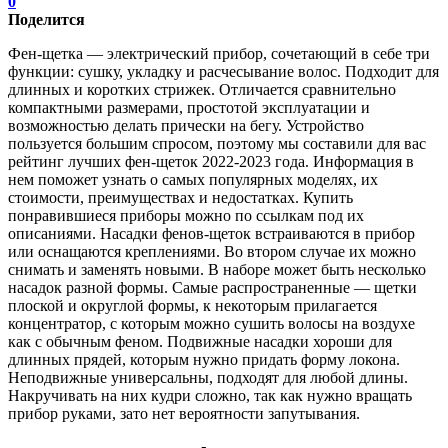
0
Поделится
Фен-щетка — электрический прибор, сочетающий в себе три
функции: сушку, укладку и расчесывание волос. Подходит для
длинных и коротких стрижек. Отличается сравнительно
компактными размерами, простотой эксплуатации и
возможностью делать прически на бегу. Устройство
пользуется большим спросом, поэтому мы составили для вас
рейтинг лучших фен-щеток 2022-2023 года. Информация в
нем поможет узнать о самых популярных моделях, их
стоимости, преимуществах и недостатках. Купить
понравившиеся приборы можно по ссылкам под их
описаниями. Насадки фенов-щеток встраиваются в прибор
или оснащаются креплениями. Во втором случае их можно
снимать и заменять новыми. В наборе может быть несколько
насадок разной формы. Самые распространенные — щетки
плоской и округлой формы, к некоторым прилагается
концентратор, с которым можно сушить волосы на воздухе
как с обычным феном. Подвижные насадки хороши для
длинных прядей, которым нужно придать форму локона.
Неподвижные универсальны, подходят для любой длины.
Накручивать на них кудри сложно, так как нужно вращать
прибор руками, зато нет вероятности запутывания.