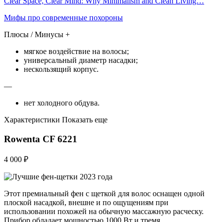
Clear Space, Clear Mind: Why Minimalism and Clean Living…
Мифы про современные похороны
Плюсы / Минусы +
мягкое воздействие на волосы;
универсальный диаметр насадки;
нескользящий корпус.
—
нет холодного обдува.
Характеристики Показать еще
Rowenta CF 6221
4 000 ₽
Этот премиальный фен с щеткой для волос оснащен одной
плоской насадкой, внешне и по ощущениям при
использовании похожей на обычную массажную расческу.
Прибор обладает мощностью 1000 Вт и тремя