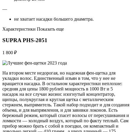
—
не хватает насадки большего диаметра.
Характеристики Показать еще
SUPRA PHS-2051
1 800 ₽
На втором месте недорогая, но надежная фен-щетка для
укладки волос. Единственный изъян в том, что у нее не
вращается насадка. В остальном характеристики неплохие:
средняя для цены 1800 рублей мощность в 1000 Вт и 5
насадок на все случаи жизни: изогнутый концентратор,
щипцы, полукруглая и круглая щетка с металли­ческим
стержнем, выпрямитель. Такой набор подходит и для создания
объема, и для выпрямления, и для завивки локонов. Есть
бережный режим, который спасет волосы от пересушивания и
ломкости — холодный воздух, который по факту теплый. Сам
прибор можно брать с собой в поездки, он компактный и
довольно легкий — 410 грамм , а шнур длинный — 175