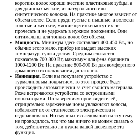
коротких волос хороши жесткие пластиковые зубцы, а
для длинных мягкие, из натурального или
синтетического волокна. На практике многое зависит от
объема волос. Если пряди густые и пышные, а волоски
толстые и жесткие, мягкие щетинки могут их не
прочесать и не удержать в нужном положении. Они
оптимальны для тонких волос без объема.
Мощность
. Минимум здесь составляет 400-450 Вт., но
обычно этого мало, прибор не выдает высоких
температур, сушка долгая. Средним считается
показатель 700-800 Вт, максимум для фена-брашинга
1000-1200 Вт. На практике 800-900 Вт для комфортного
домашнего использования достаточно.
Ионизация
. Если вы покупаете устройство с
турмалиновым покрытием, то этот процесс будет
происходить автоматически за счет свойств материала.
Реже встречаются устройства со встроенными
ионизаторами. По заверениям производителей,
отрицательно заряженные ионы увлажняют волосы,
избавляют их от статического электричества и
оздоравливают. Но научных исследований на эту тему
не проводилось, так что мы ничего не можем сказать о
том, действительно ли нужна вашей шевелюре эта
функция.