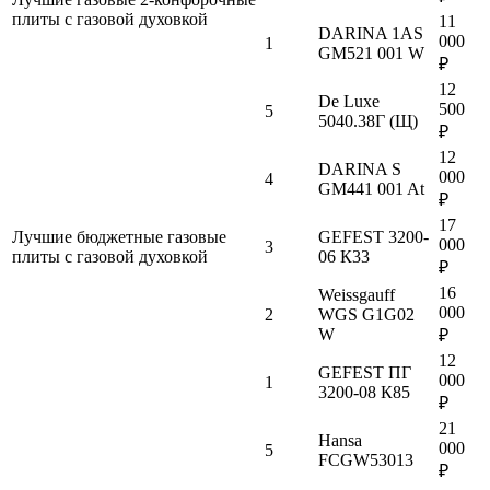
плиты с газовой духовкой
11
DARINA 1AS
000
1
GM521 001 W
₽
12
De Luxe
500
5
5040.38Г (Щ)
₽
12
DARINA S
000
4
GM441 001 At
₽
17
Лучшие бюджетные газовые
GEFEST 3200-
000
3
плиты с газовой духовкой
06 К33
₽
16
Weissgauff
000
2
WGS G1G02
W
₽
12
GEFEST ПГ
000
1
3200-08 К85
₽
21
Hansa
000
5
FCGW53013
₽