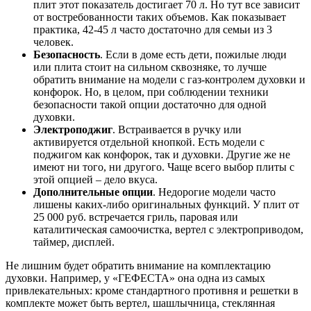
плит этот показатель достигает 70 л. Но тут все зависит
от востребованности таких объемов. Как показывает
практика, 42-45 л часто достаточно для семьи из 3
человек.
Безопасность
. Если в доме есть дети, пожилые люди
или плита стоит на сильном сквозняке, то лучше
обратить внимание на модели с газ-контролем духовки и
конфорок. Но, в целом, при соблюдении техники
безопасности такой опции достаточно для одной
духовки.
Электроподжиг
. Встраивается в ручку или
активируется отдельной кнопкой. Есть модели с
поджигом как конфорок, так и духовки. Другие же не
имеют ни того, ни другого. Чаще всего выбор плиты с
этой опцией – дело вкуса.
Дополнительные опции
. Недорогие модели часто
лишены каких-либо оригинальных функций. У плит от
25 000 руб. встречается гриль, паровая или
каталитическая самоочистка, вертел с электроприводом,
таймер, дисплей.
Не лишним будет обратить внимание на комплектацию
духовки. Например, у «ГЕФЕСТА» она одна из самых
привлекательных: кроме стандартного противня и решетки в
комплекте может быть вертел, шашлычница, стеклянная