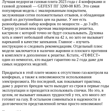
Лучшая недорогая газовая плита 2023 года с 4 конфорками и
газовой духовкой — GEFEST ПГ 3200-08 К85. Это самая
популярная модель с эмалированным покрытием,
заслужившая сотни положительных отзывов, и обладающая
одной из доступнейших цен на рынке. У нее есть
разнообразный набор конфорок по мощности – до 3 кВт.
Сверху установлена прочная эмалированная решетка,
кастрюли с которой точно не будут соскальзывать. Духовка
хоть и имеет небольшой объем на 42 л, но зато не вызывает
нареканий в качестве запекания. Главное – изучить
инструкцию и следовать рекомендациям. Отдельный плюс
модели заключается в наличии жаровни и плоского противня
в комплекте в дополнение к решетке. Кстати, «ГЕФЕСТ»
один из немногих, кто выдает гарантию на 2 года даже для
самых недорогих моделей.
Придраться в этой плите можно к отсутствию газ-контроля на
конфорках, а также к невозможности использования
электророзжига. Но последний, как показывает практика,
даже у дорогих брендов часто выходит из строя в первые годы
эксплуатации и приходится использовать спички. Но это, в
целом, не вызывает никаких трудностей у тех, кто много лет
готовит на газу. В остальном сомневаться в надежности и
долговечности представленной печки просто невозможно!