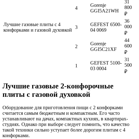
31
Gorenje
800
4
GGI5A21WH
₽
36
Лучшие газовые плиты с 4
GEFEST 6500-
000
3
конфорками и газовой духовкой
04 0069
₽
44
Gorenje
600
2
GGI5C21XF
₽
31
GEFEST 5100-
500
1
03 0004
₽
Лучшие газовые 2-конфорочные
плиты с газовой духовкой
Оборудование для приготовления пищи с 2 конфорками
считается самым бюджетным и компактным. Его часто
устанавливают на дачах, компактных кухнях, в квартирах-
студиях. Однако при выборе следует помнить, что качество
такой техники сильно уступает более дорогим плитам с 4
конфорками.