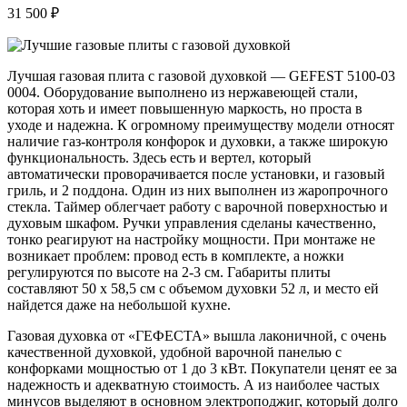
31 500 ₽
Лучшая газовая плита с газовой духовкой — GEFEST 5100-03
0004. Оборудование выполнено из нержавеющей стали,
которая хоть и имеет повышенную маркость, но проста в
уходе и надежна. К огромному преимуществу модели относят
наличие газ-контроля конфорок и духовки, а также широкую
функциональность. Здесь есть и вертел, который
автоматически проворачивается после установки, и газовый
гриль, и 2 поддона. Один из них выполнен из жаропрочного
стекла. Таймер облегчает работу с варочной поверхностью и
духовым шкафом. Ручки управления сделаны качественно,
тонко реагируют на настройку мощности. При монтаже не
возникает проблем: провод есть в комплекте, а ножки
регулируются по высоте на 2-3 см. Габариты плиты
составляют 50 х 58,5 см с объемом духовки 52 л, и место ей
найдется даже на небольшой кухне.
Газовая духовка от «ГЕФЕСТА» вышла лаконичной, с очень
качественной духовкой, удобной варочной панелью с
конфорками мощностью от 1 до 3 кВт. Покупатели ценят ее за
надежность и адекватную стоимость. А из наиболее частых
минусов выделяют в основном электроподжиг, который долго