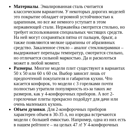
Материалы
. Эмалированная сталь считается
классическим вариантом. У некоторых дорогих моделей
это покрытие обладает огромной устойчивостью к
царапинам, но все же немного уступает в этом
нержавеющей стали. Нержавейка смотрится стильно, но
требует использования специальных чистящих средств.
На ней могут сохраняться пятна от пальцев, брызг, а
также появляются мелкие царапины от абразивных
средство. Закаленное стекло – аналог стеклокерамики –
выдерживает перепады температур, смотрится стильно,
но отличается сильной маркостью. Да и расколоться
может в любой момент.
Размеры
. Многие модели плит существуют в вариантах
50 х 50 или 60 х 60 см. Выбор зависит лишь от
предпочтений покупателя и габаритов кухни. Что
касается конфорок, то модели с 3 горелками почти
полностью утратили популярность из-за таких же
размеров, как у 4-конфорочных приборов. А вот 2-
горелочные плиты прекрасно подойдут для дачи или
очень маленьких кухонь.
Объем духовки
. Для 2-конфорочных приборов
характерен объем в 30-35 л, но изредка встречаются
модели с большей емкостью. Например, одна из них есть
в нашем рейтинге – на целых 47 л! У 4-конфорочных