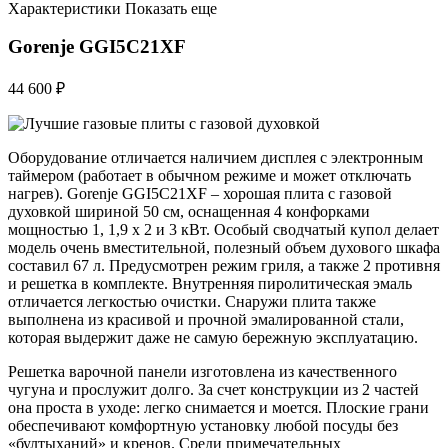
Характеристики Показать еще
Gorenje GGI5C21XF
44 600 ₽
Оборудование отличается наличием дисплея с электронным
таймером (работает в обычном режиме и может отключать
нагрев). Gorenje GGI5C21XF – хорошая плита с газовой
духовкой шириной 50 см, оснащенная 4 конфорками
мощностью 1, 1,9 х 2 и 3 кВт. Особый сводчатый купол делает
модель очень вместительной, полезный объем духового шкафа
составил 67 л. Предусмотрен режим гриля, а также 2 противня
и решетка в комплекте. Внутренняя пиролитическая эмаль
отличается легкостью очистки. Снаружи плита также
выполнена из красивой и прочной эмалированной стали,
которая выдержит даже не самую бережную эксплуатацию.
Решетка варочной панели изготовлена из качественного
чугуна и прослужит долго. За счет конструкции из 2 частей
она проста в уходе: легко снимается и моется. Плоские грани
обеспечивают комфортную установку любой посуды без
«бултыханий» и кренов. Среди примечательных