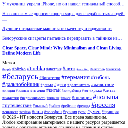
У мужчины украли iPhone, но он нашел гениальный способ…
Названы самые дорогие города мира для сверхбогатых людей.
…
Лучшие стиральные машины по качеству и надежности
Белорусские сигареты пытались переправить в тайнике из…
Clear Space, Clear Mind: Why Minimalism and Clean Living
Define Modern Life
Метки
#tochka
#авто
#blizko
#австрия
#алкоголь
#батискаф
#apple
#автобус
#беларусь
#германия
#гибель
#богатство
#дальнобойщик
#дети
#животное
#деньга
#долгожитель
#китай
#италия
#литва
#индия
#кража
#испания
#контрабанда
#кот
#польша
#полиция
#наркотик
#недвижимость
#поиск
#питание
#россия
#путешествие
#пьяный
#рейтинг
#работа
#рекорд
#сша
#умер
#телефон
#сигарета
#турция
#франция
#собака
#угон
© 2026 - ИТ новости Беларуси. Все права защищены.
Любое копирование материалов с нашего ресурса разрешается
только с обратной активной ссылкой на страницу статьи.