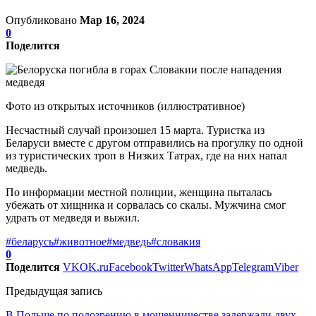
Опубликовано
Мар 16, 2024
0
Поделится
Фото из открытых источников (иллюстративное)
Несчастный случай произошел 15 марта. Туристка из
Беларуси вместе с другом отправились на прогулку по одной
из туристических троп в Низких Татрах, где на них напал
медведь.
По информации местной полиции, женщина пыталась
убежать от хищника и сорвалась со скалы. Мужчина смог
удрать от медведя и выжил.
#беларусь
#животное
#медведь
#словакия
0
Поделится
VK
OK.ru
Facebook
Twitter
WhatsApp
Telegram
Viber
Предыдущая запись
В Польше по подозрению в мошенничестве задержали двух