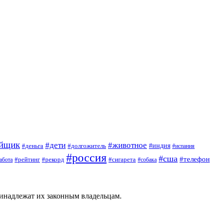
ойщик
#дети
#животное
#индия
#деньга
#долгожитель
#испания
#россия
#сша
#телефон
#рейтинг
#сигарета
абота
#рекорд
#собака
ринадлежат их законным владельцам.