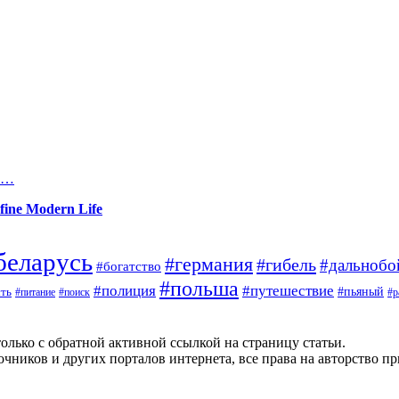
да…
fine Modern Life
беларусь
#германия
#гибель
#дальноб
#богатство
#польша
#полиция
#путешествие
#пьяный
ть
#поиск
#р
#питание
олько с обратной активной ссылкой на страницу статьи.
чников и других порталов интернета, все права на авторство п