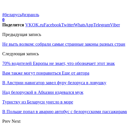
#беларусь
#израиль
0
Поделится
VK
OK.ru
Facebook
Twitter
WhatsApp
Telegram
Viber
Предыдущая запись
Не выть волком: собрали самые странные законы разных стран
Следующая запись
70% водителей Европы не знает, что обозначает этот знак
Вам также могут понравиться
Еще от автора
В Австрии навигатор завел фуру белоруса в ловушку
Над белоруской в Абхазии издевался муж
Туристку из Беларуси унесло в море
В Польше попал в аварию автобус с белорусскими пассажирам
Prev
Next