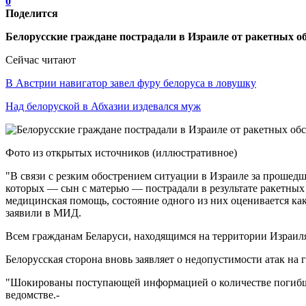
0
Поделится
Белорусские граждане пострадали в Израиле от ракетных 
Сейчас читают
В Австрии навигатор завел фуру белоруса в ловушку
Над белоруской в Абхазии издевался муж
Фото из открытых источников (иллюстративное)
"В связи с резким обострением ситуации в Израиле за прошедш
которых — сын с матерью — пострадали в результате ракетных
медицинская помощь, состояние одного из них оценивается ка
заявили в МИД.
Всем гражданам Беларуси, находящимся на территории Израиля
Белорусская сторона вновь заявляет о недопустимости атак на 
"Шокированы поступающей информацией о количестве погибши
ведомстве.-