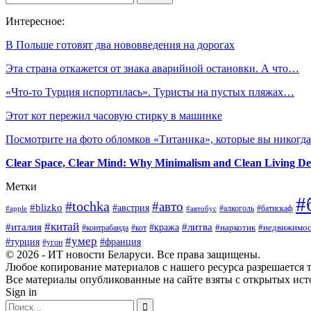
Интересное:
В Польше готовят два нововведения на дорогах
Эта страна откажется от знака аварийной остановки. А что…
«Что-то Турция испортилась». Туристы на пустых пляжах…
Этот кот пережил часовую стирку в машинке
Посмотрите на фото обломков «Титаника», которые вы никог
Clear Space, Clear Mind: Why Minimalism and Clean Living De
Метки
#
#tochka
#авто
#blizko
#австрия
#алкоголь
#батискаф
#apple
#автобус
#китай
#италия
#литва
#кража
#наркотик
#контрабанда
#кот
#недвижимос
#умер
#турция
#франция
#угон
© 2026 - ИТ новости Беларуси. Все права защищены.
Любое копирование материалов с нашего ресурса разрешается т
Все материалы опубликованные на сайте взяты с открытых исто
Sign in