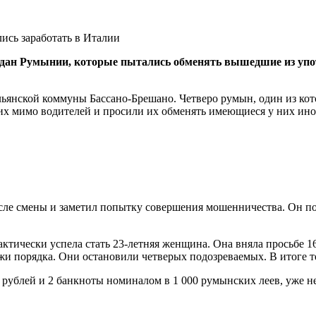
ан Румынии, которые пытались обменять вышедшие из употр
тальянской коммуны Бассано-Брешано. Четверо румын, один из к
 мимо водителей и просили их обменять имеющиеся у них инос
сле смены и заметил попытку совершения мошенничества. Он по
актически успела стать 23-летняя женщина. Она вняла просьбе 1
жи порядка. Они остановили четверых подозреваемых. В итоге те
рублей и 2 банкноты номиналом в 1 000 румынских леев, уже не