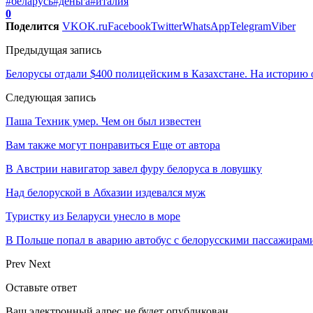
#беларусь
#деньга
#италия
0
Поделится
VK
OK.ru
Facebook
Twitter
WhatsApp
Telegram
Viber
Предыдущая запись
Белорусы отдали $400 полицейским в Казахстане. На историю
Следующая запись
Паша Техник умер. Чем он был известен
Вам также могут понравиться
Еще от автора
В Австрии навигатор завел фуру белоруса в ловушку
Над белоруской в Абхазии издевался муж
Туристку из Беларуси унесло в море
В Польше попал в аварию автобус с белорусскими пассажирам
Prev
Next
Оставьте ответ
Ваш электронный адрес не будет опубликован.