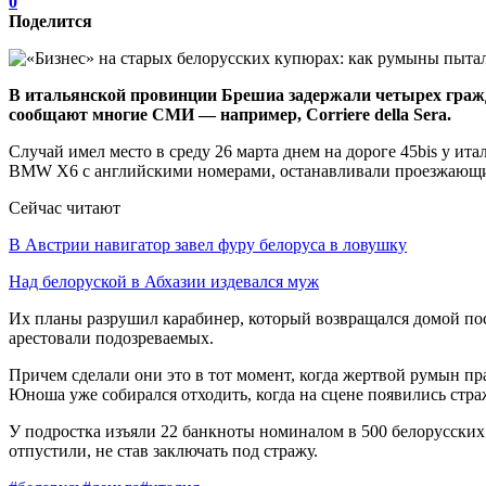
0
Поделится
В итальянской провинции Брешиа задержали четырех гражд
сообщают многие СМИ — например, Corriere della Sera.
Случай имел место в среду 26 марта днем на дороге 45bis у и
BMW X6 с английскими номерами, останавливали проезжающих
Сейчас читают
В Австрии навигатор завел фуру белоруса в ловушку
Над белоруской в Абхазии издевался муж
Их планы разрушил карабинер, который возвращался домой по
арестовали подозреваемых.
Причем сделали они это в тот момент, когда жертвой румын пр
Юноша уже собирался отходить, когда на сцене появились стра
У подростка изъяли 22 банкноты номиналом в 500 белорусских 
отпустили, не став заключать под стражу.