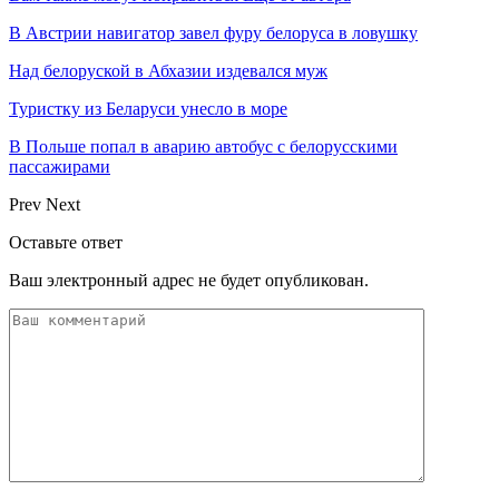
В Австрии навигатор завел фуру белоруса в ловушку
Над белоруской в Абхазии издевался муж
Туристку из Беларуси унесло в море
В Польше попал в аварию автобус с белорусскими
пассажирами
Prev
Next
Оставьте ответ
Ваш электронный адрес не будет опубликован.