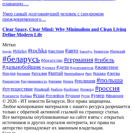
плаванию.…
Умер самый долгоживущий человек с синдромом
преждевременного…
Clear Space, Clear Mind: Why Minimalism and Clean Living
Define Modern Life
Метки
#tochka
#авто
#blizko
#австрия
#алкоголь
#батискаф
#apple
#автобус
#беларусь
#германия
#гибель
#богатство
#дальнобойщик
#дети
#животное
#деньга
#долгожитель
#китай
#италия
#литва
#индия
#кража
#испания
#контрабанда
#кот
#польша
#полиция
#наркотик
#недвижимость
#поиск
#питание
#россия
#путешествие
#пьяный
#рейтинг
#работа
#рекорд
#сша
#умер
#телефон
#сигарета
#турция
#франция
#собака
#угон
© 2026 - ИТ новости Беларуси. Все права защищены.
Любое копирование материалов с нашего ресурса разрешается
только с обратной активной ссылкой на страницу статьи.
Все материалы опубликованные на сайте взяты с открытых
источников и других порталов интернета, все права на
авторство принадлежат их законным владельцам.