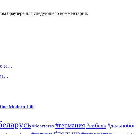
том браузере для следующего комментария.
ко за…
ала…
fine Modern Life
беларусь
#германия
#гибель
#дальноб
#богатство
#польша