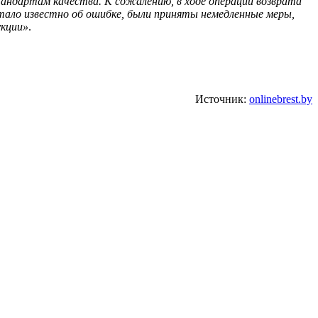
андартам качества. К сожалению, в ходе операции возврата
тало известно об ошибке, были приняты немедленные меры,
укции»
.
Источник:
onlinebrest.by