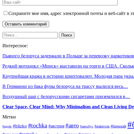
Сохраните мое имя, адрес электронной почты и веб-сайт в э
Интересное:
Пьяного белоруса задержали в Польше за перевозку наркотиков
Редкий мотоцикл «Минск» выставили на торги в США. Сколь
Крупнейшая кража в истории криптовалют. Молодая пара укр
В Германии из бака фуры белоруса на трассу вылился весь…
Воздушный шар с белорусскими сигаретами приземлился в…
Clear Space, Clear Mind: Why Minimalism and Clean Living De
Метки
#
#tochka
#авто
#blizko
#австрия
#алкоголь
#батискаф
#apple
#автобус