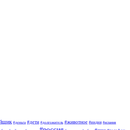
ойщик
#дети
#животное
#индия
#деньга
#долгожитель
#испания
#россия
#сша