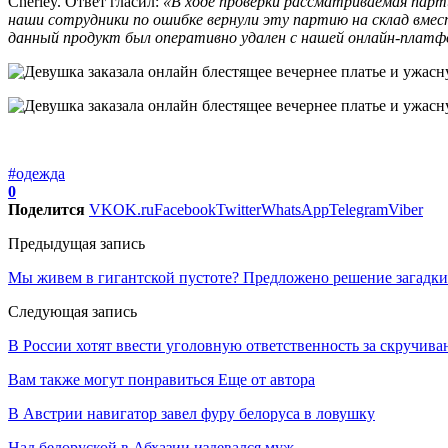
Cherley. Ответ гласил:
«В ходе проверки рассматриваемая парт
наши сотрудники по ошибке вернули эту партию на склад вмес
данный продукт был оперативно удален с нашей онлайн-платф
#одежда
0
Поделится
VK
OK.ru
Facebook
Twitter
WhatsApp
Telegram
Viber
Предыдущая запись
Мы живем в гигантской пустоте? Предложено решение загадк
Следующая запись
В России хотят ввести уголовную ответственность за скручива
Вам также могут понравиться
Еще от автора
В Австрии навигатор завел фуру белоруса в ловушку
Над белоруской в Абхазии издевался муж