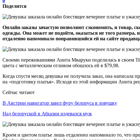
0
Поделится
Онлайн-заказы зачастую позволяют сэкономить, и товар, ско
одежды. Она может не подойти, оказаться не того размера,
отдаленно напоминало понравившийся ей на сайте продавца
Своими переживаниями Анита Мваруки поделилась в своем TikTok
цвета с металлическим отливом обошлось ей в $79,98.
Когда спустя месяц девушка не получила заказ, она написала пр
на «подготовку платья». Исходя из этой информации Анита реши
Сейчас читают
В Австрии навигатор завел фуру белоруса в ловушку
Над белоруской в Абхазии издевался муж
Кроем и цветом платье лишь отдаленно напоминало то, что про