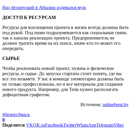
Над белоруской в Абхазии издевался муж
ДОСТУП К РЕСУРСАМ
Ресурсы для воплощения проекта в жизнь всегда должны быть
под рукой. Под ними подразумеваются как социальные связи,
так и каналы реализации проекта. Предприниматель не
должен тратить время на их поиск, иначе кто-то может его
опередить.
СЫРЬЕ
Чтобы реализовать новый проект, нужны и физические
ресурсы, и сырье. До запуска стартапа стоит понять, где вы
все это возьмете. У вас в команде элементарно должны быть
не только профессионалы, но и все материалы для создания
нового продукта. Например, для Tesla нужно располагать
дефицитным графитом.
Источник:
onlinebrest.by
#бизнес
#маск
0
Поделится
VK
OK.ru
Facebook
Twitter
WhatsApp
Telegram
Viber