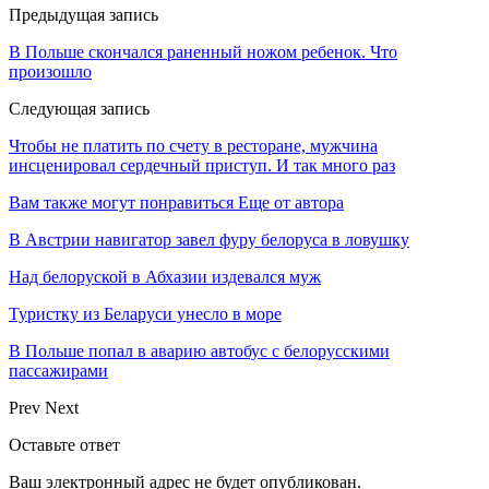
Предыдущая запись
В Польше скончался раненный ножом ребенок. Что
произошло
Следующая запись
Чтобы не платить по счету в ресторане, мужчина
инсценировал сердечный приступ. И так много раз
Вам также могут понравиться
Еще от автора
В Австрии навигатор завел фуру белоруса в ловушку
Над белоруской в Абхазии издевался муж
Туристку из Беларуси унесло в море
В Польше попал в аварию автобус с белорусскими
пассажирами
Prev
Next
Оставьте ответ
Ваш электронный адрес не будет опубликован.