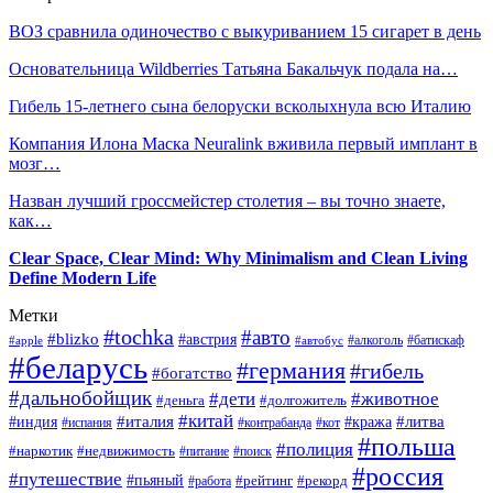
ВОЗ сравнила одиночество с выкуриванием 15 сигарет в день
Основательница Wildberries Татьяна Бакальчук подала на…
Гибель 15-летнего сына белоруски всколыхнула всю Италию
Компания Илона Маска Neuralink вживила первый имплант в
мозг…
Назван лучший гроссмейстер столетия – вы точно знаете,
как…
Clear Space, Clear Mind: Why Minimalism and Clean Living
Define Modern Life
Метки
#tochka
#авто
#blizko
#австрия
#алкоголь
#батискаф
#apple
#автобус
#беларусь
#германия
#гибель
#богатство
#дальнобойщик
#дети
#животное
#деньга
#долгожитель
#китай
#италия
#литва
#индия
#кража
#испания
#контрабанда
#кот
#польша
#полиция
#наркотик
#недвижимость
#поиск
#питание
#россия
#путешествие
#пьяный
#рейтинг
#работа
#рекорд