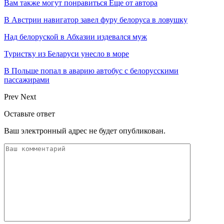
Вам также могут понравиться
Еще от автора
В Австрии навигатор завел фуру белоруса в ловушку
Над белоруской в Абхазии издевался муж
Туристку из Беларуси унесло в море
В Польше попал в аварию автобус с белорусскими
пассажирами
Prev
Next
Оставьте ответ
Ваш электронный адрес не будет опубликован.