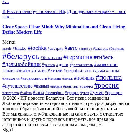
в…
В России белорус показал ГИБДД поддельные «права» – вот
как…
Clear Space, Clear Mind: Why Minimalism and Clean Living
Define Modern Life
Метки
#tochka
#авто
#blizko
#австрия
#алкоголь
#батискаф
#apple
#автобус
#беларусь
#германия
#гибель
#богатство
#дальнобойщик
#дети
#животное
#деньга
#долгожитель
#китай
#италия
#литва
#индия
#кража
#испания
#контрабанда
#кот
#польша
#полиция
#наркотик
#недвижимость
#поиск
#питание
#россия
#путешествие
#пьяный
#рейтинг
#работа
#рекорд
#сша
#умер
#телефон
#сигарета
#турция
#франция
#собака
#угон
© 2026 - ИТ новости Беларуси. Все права защищены.
Любое копирование материалов с нашего ресурса разрешается
только с обратной активной ссылкой на страницу статьи.
Все материалы опубликованные на сайте взяты с открытых
источников и других порталов интернета, все права на
авторство принадлежат их законным владельцам.
Sign in