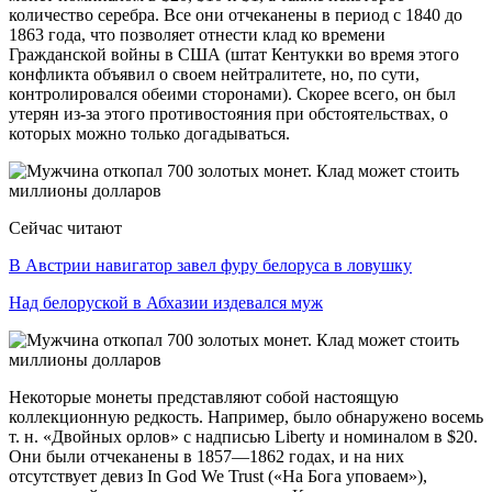
количество серебра. Все они отчеканены в период с 1840 до
1863 года, что позволяет отнести клад ко времени
Гражданской войны в США (штат Кентукки во время этого
конфликта объявил о своем нейтралитете, но, по сути,
контролировался обеими сторонами). Скорее всего, он был
утерян из-за этого противостояния при обстоятельствах, о
которых можно только догадываться.
Сейчас читают
В Австрии навигатор завел фуру белоруса в ловушку
Над белоруской в Абхазии издевался муж
Некоторые монеты представляют собой настоящую
коллекционную редкость. Например, было обнаружено восемь
т. н. «Двойных орлов» с надписью Liberty и номиналом в $20.
Они были отчеканены в 1857—1862 годах, и на них
отсутствует девиз In God We Trust («На Бога уповаем»),