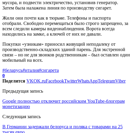
мусора, и подвести электричество, установив генератор.
Затем была налажена линия по производству сигарет.
Жили они почти как в тюрьме. Телефоны и паспорта
отобрали. Свободно перемещаться было строго запрещено, за
всем следили камеры видеонаблюдения. Ворота всегда
находились на замке, а ключей от них не давали.
Покупки «узникам» приносил живущий неподалеку от
производственно-складских зданий парень. Для экстренной
связи – но не для звонков родственникам – был оставлен один
мобильный на всех.
#беларусь
#италия
#сигарета
0
Поделится
VK
OK.ru
Facebook
Twitter
WhatsApp
Telegram
Viber
Предыдущая запись
Google полностью отключит российским YouTube-блогерам
монетизацию
Следующая запись
В Германии задержали белоруса и поляка с товарами на 25
тысяч евро