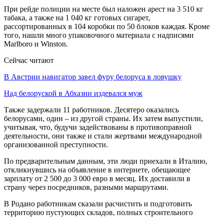
При рейде полиции на месте был наложен арест на 3 510 кг
табака, а также на 1 040 кг готовых сигарет,
рассортированных в 104 коробки по 50 блоков каждая. Кроме
того, нашли много упаковочного материала с надписями
Marlboro и Winston.
Сейчас читают
В Австрии навигатор завел фуру белоруса в ловушку
Над белоруской в Абхазии издевался муж
Также задержали 11 работников. Десятеро оказались
белорусами, один – из другой страны. Их затем выпустили,
учитывая, что, будучи задействованы в противоправной
деятельности, они также и стали жертвами международной
организованной преступности.
По предварительным данным, эти люди приехали в Италию,
откликнувшись на объявление в интернете, обещающее
зарплату от 2 500 до 3 000 евро в месяц. Их доставили в
страну через посредников, разными маршрутами.
В Родано работникам сказали расчистить и подготовить
территорию пустующих складов, полных строительного