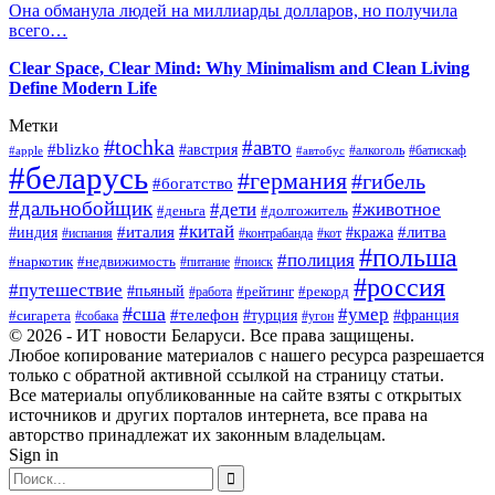
Она обманула людей на миллиарды долларов, но получила
всего…
Clear Space, Clear Mind: Why Minimalism and Clean Living
Define Modern Life
Метки
#tochka
#авто
#blizko
#австрия
#алкоголь
#батискаф
#apple
#автобус
#беларусь
#германия
#гибель
#богатство
#дальнобойщик
#дети
#животное
#деньга
#долгожитель
#китай
#италия
#литва
#индия
#кража
#испания
#контрабанда
#кот
#польша
#полиция
#наркотик
#недвижимость
#поиск
#питание
#россия
#путешествие
#пьяный
#рейтинг
#работа
#рекорд
#сша
#умер
#телефон
#сигарета
#турция
#франция
#собака
#угон
© 2026 - ИТ новости Беларуси. Все права защищены.
Любое копирование материалов с нашего ресурса разрешается
только с обратной активной ссылкой на страницу статьи.
Все материалы опубликованные на сайте взяты с открытых
источников и других порталов интернета, все права на
авторство принадлежат их законным владельцам.
Sign in