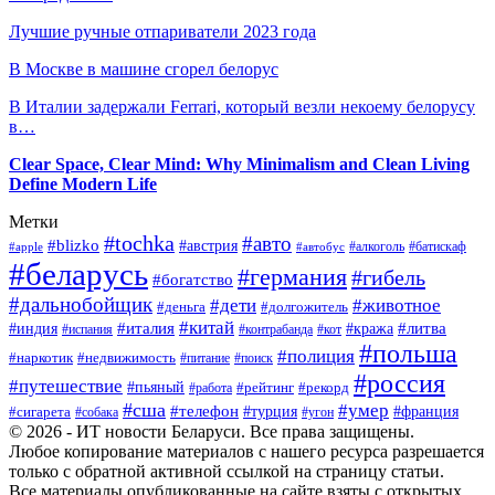
Лучшие ручные отпариватели 2023 года
В Москве в машине сгорел белорус
В Италии задержали Ferrari, который везли некоему белорусу
в…
Clear Space, Clear Mind: Why Minimalism and Clean Living
Define Modern Life
Метки
#tochka
#авто
#blizko
#австрия
#алкоголь
#батискаф
#apple
#автобус
#беларусь
#германия
#гибель
#богатство
#дальнобойщик
#дети
#животное
#деньга
#долгожитель
#китай
#италия
#литва
#индия
#кража
#испания
#контрабанда
#кот
#польша
#полиция
#наркотик
#недвижимость
#поиск
#питание
#россия
#путешествие
#пьяный
#рейтинг
#работа
#рекорд
#сша
#умер
#телефон
#сигарета
#турция
#франция
#собака
#угон
© 2026 - ИТ новости Беларуси. Все права защищены.
Любое копирование материалов с нашего ресурса разрешается
только с обратной активной ссылкой на страницу статьи.
Все материалы опубликованные на сайте взяты с открытых