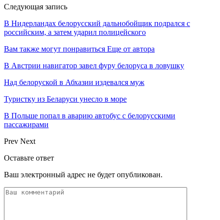
Следующая запись
В Нидерландах белорусский дальнобойщик подрался с
российским, а затем ударил полицейского
Вам также могут понравиться
Еще от автора
В Австрии навигатор завел фуру белоруса в ловушку
Над белоруской в Абхазии издевался муж
Туристку из Беларуси унесло в море
В Польше попал в аварию автобус с белорусскими
пассажирами
Prev
Next
Оставьте ответ
Ваш электронный адрес не будет опубликован.