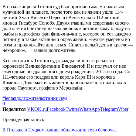
В начале апреля Тиннисвуд был признан самым пожилым
мужчиной на планете, после того как из жизни ушли 114-
летний Хуан Висенте Перес из Венесуэлы и 112-летний
японец Гисабуро Сонобэ. Двумя главными секретами своего
долголетия британец назвал любовь к английскому блюду из
рыбы и картофеля фри фиш-энд-чипс, которое он ест каждую
пятницу, а также активный образ жизни. «Будьте умерены во
всем и продолжайте двигаться. Сидеть целый день в кресле —
нехорошо», — заявил долгожитель.
За свою жизнь Тиннисвуд дважды лично встречался с
королевой Великобритании Елизаветой II и получал от нее
ежегодные поздравления с днем рождения с 2012-го года. Со
111-летием его поздравили король Карл III и королева
Камилла. Долгожитель живет в пансионате для пожилых в
городе Саутпорт, графство Мерсисайд.
#lenta
#долгожитель
#тиннисвуд
0
Поделится
VK
OK.ru
Facebook
Twitter
WhatsApp
Telegram
Viber
Предыдущая запись
В Польше в Пуцком заливе обнаружили тело белоруса