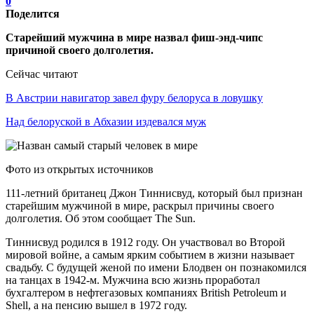
0
Поделится
Старейший мужчина в мире назвал фиш-энд-чипс
причиной своего долголетия.
Сейчас читают
В Австрии навигатор завел фуру белоруса в ловушку
Над белоруской в Абхазии издевался муж
Фото из открытых источников
111-летний британец Джон Тиннисвуд, который был признан
старейшим мужчиной в мире, раскрыл причины своего
долголетия. Об этом сообщает The Sun.
Тиннисвуд родился в 1912 году. Он участвовал во Второй
мировой войне, а самым ярким событием в жизни называет
свадьбу. С будущей женой по имени Блодвен он познакомился
на танцах в 1942-м. Мужчина всю жизнь проработал
бухгалтером в нефтегазовых компаниях British Petroleum и
Shell, а на пенсию вышел в 1972 году.