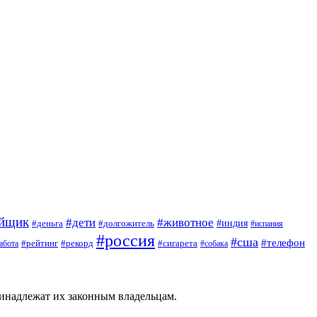
ойщик
#дети
#животное
#индия
#деньга
#долгожитель
#испания
#россия
#сша
#телефон
#рейтинг
#сигарета
абота
#рекорд
#собака
ринадлежат их законным владельцам.