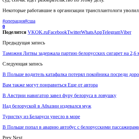
Некоторые работавшие в организации трансплантологи уволили
#операция
#сша
0
Поделится
VK
OK.ru
Facebook
Twitter
WhatsApp
Telegram
Viber
Предыдущая запись
Таможня Литвы задержала партию белорусских сигарет на 2,6 
Следующая запись
В Польше водитель катафалка потерял покойника посреди дор
Вам также могут понравиться
Еще от автора
В Австрии навигатор завел фуру белоруса в ловушку
Над белоруской в Абхазии издевался муж
Туристку из Беларуси унесло в море
В Польше попал в аварию автобус с белорусскими пассажирам
Prev
Next