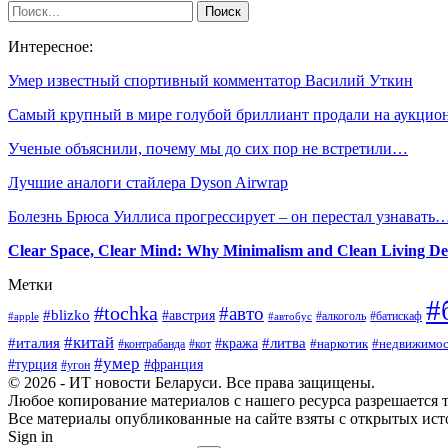
Интересное:
Умер известный спортивный комментатор Василий Уткин
Самый крупный в мире голубой бриллиант продали на аукци
Ученые объяснили, почему мы до сих пор не встретили…
Лучшие аналоги стайлера Dyson Airwrap
Болезнь Брюса Уиллиса прогрессирует – он перестал узнавать
Clear Space, Clear Mind: Why Minimalism and Clean Living De
Метки
#
#tochka
#авто
#blizko
#австрия
#алкоголь
#батискаф
#apple
#автобус
#китай
#италия
#литва
#кража
#наркотик
#контрабанда
#кот
#недвижимос
#умер
#турция
#франция
#угон
© 2026 - ИТ новости Беларуси. Все права защищены.
Любое копирование материалов с нашего ресурса разрешается т
Все материалы опубликованные на сайте взяты с открытых исто
Sign in