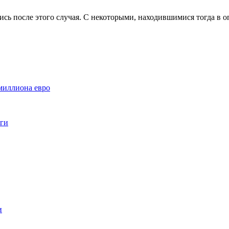
сь после этого случая. С некоторыми, находившимися тогда в о
миллиона евро
оги
и