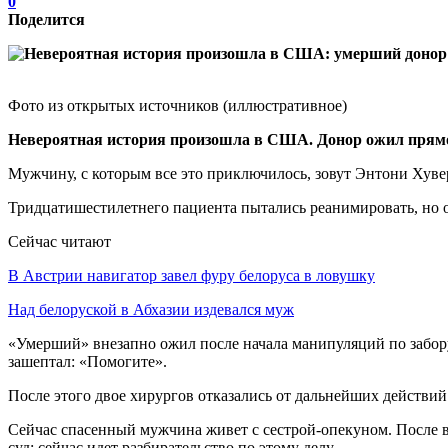
0
Поделится
Фото из открытых источников (иллюстративное)
Невероятная история произошла в США. Донор ожил прямо 
Мужчину, с которым все это приключилось, зовут Энтони Хувер
Тридцатишестилетнего пациента пытались реанимировать, но о
Сейчас читают
В Австрии навигатор завел фуру белоруса в ловушку
Над белоруской в Абхазии издевался муж
«Умерший» внезапно ожил после начала манипуляций по забору
зашептал: «Помогите».
После этого двое хирургов отказались от дальнейших действи
Сейчас спасенный мужчина живет с сестрой-опекуном. После в
суд: сейчас идет разбирательство по этому делу.