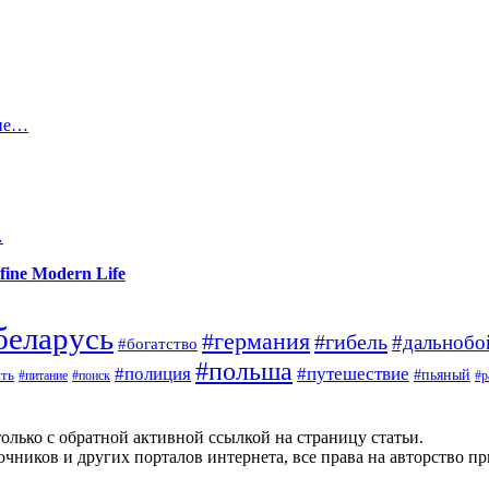
оне…
…
fine Modern Life
беларусь
#германия
#гибель
#дальноб
#богатство
#польша
#полиция
#путешествие
#пьяный
ть
#поиск
#р
#питание
олько с обратной активной ссылкой на страницу статьи.
чников и других порталов интернета, все права на авторство п