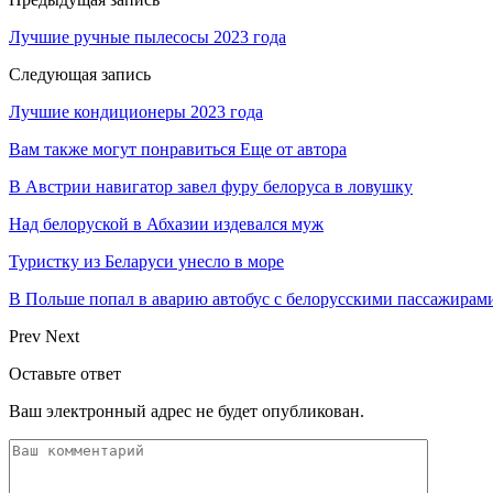
Лучшие ручные пылесосы 2023 года
Следующая запись
Лучшие кондиционеры 2023 года
Вам также могут понравиться
Еще от автора
В Австрии навигатор завел фуру белоруса в ловушку
Над белоруской в Абхазии издевался муж
Туристку из Беларуси унесло в море
В Польше попал в аварию автобус с белорусскими пассажирам
Prev
Next
Оставьте ответ
Ваш электронный адрес не будет опубликован.