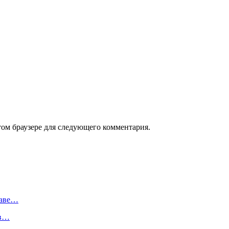
том браузере для следующего комментария.
шаве…
 в…