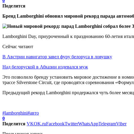
0
Поделится
Бренд Lamborghini обновил мировой рекорд парада автомоб
Lamborghini Day, приуроченный к празднованию 60-летия итал
Сейчас читают
В Австрии навигатор завел фуру белоруса в ловушку
Над белоруской в Абхазии издевался муж
Это позволило бренду установить мировое достижение в номи
трассе Silverstone Circuit, где проводятся соревнования «Форму
Предыдущий рекорд Lamborghini продержался чуть более месяца.
#lamborghini
#авто
0
Поделится
VK
OK.ru
Facebook
Twitter
WhatsApp
Telegram
Viber
Предыдущая запись