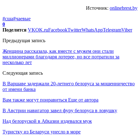
Источник:
onlinebrest.by
#сша
#чаевые
0
Поделится
VK
OK.ru
Facebook
Twitter
WhatsApp
Telegram
Viber
Предыдущая запись
Женщина рассказала, как вместе с мужем они стали
миллионерами благодаря лотерее, но все потратили за
несколько лет
Следующая запись
В Варшаве задержали 20-летнего белоруса за мошенничество
от имени банка
Вам также могут понравиться
Еще от автора
В Австрии навигатор завел фуру белоруса в ловушку
Над белоруской в Абхазии издевался муж
Туристку из Беларуси унесло в море