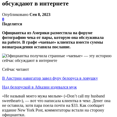
обсуждают в интернете
Опубликовано
Сен 8, 2023
0
Поделится
Официантка из Америки разместила на форуме
фотографию чека от пары, которую она обслуживала
на работе. В графе «чаевые» клиентка вместо суммы
вознаграждения оставила послание.
Сейчас читают
В Австрии навигатор завел фуру белоруса в ловушку
Над белоруской в Абхазии издевался муж
«Не называй моего мужа милым» («Don’t call my husband
sweetheart»), — вот что написала клиентка в чеке. Денег она
не оставила, хотя пара поела почти на $33. Как сообщает
издание New York Post, комментаторы встали на сторону
официантки.