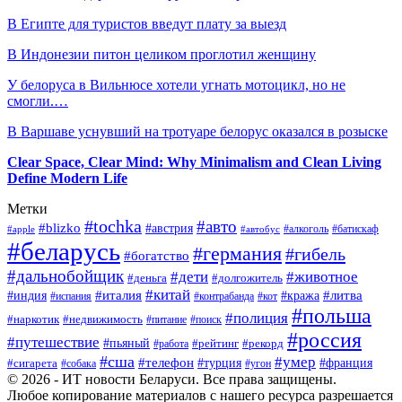
В Египте для туристов введут плату за выезд
В Индонезии питон целиком проглотил женщину
У белоруса в Вильнюсе хотели угнать мотоцикл, но не
смогли.…
В Варшаве уснувший на тротуаре белорус оказался в розыске
Clear Space, Clear Mind: Why Minimalism and Clean Living
Define Modern Life
Метки
#tochka
#авто
#blizko
#австрия
#алкоголь
#батискаф
#apple
#автобус
#беларусь
#германия
#гибель
#богатство
#дальнобойщик
#дети
#животное
#деньга
#долгожитель
#китай
#италия
#литва
#индия
#кража
#испания
#контрабанда
#кот
#польша
#полиция
#наркотик
#недвижимость
#поиск
#питание
#россия
#путешествие
#пьяный
#рейтинг
#работа
#рекорд
#сша
#умер
#телефон
#сигарета
#турция
#франция
#собака
#угон
© 2026 - ИТ новости Беларуси. Все права защищены.
Любое копирование материалов с нашего ресурса разрешается