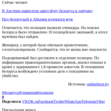
Сейчас читают
В Австрии навигатор завел фуру белоруса в ловушку
Над белоруской в Абхазии издевался муж
Отмечается, что полицию вызвали очевидцы. На поиски
белоруса было отправлено 10 полицейских экипажей, в итоге
мужчина был найден.
Женщину, у которой было обильное кровотечение,
госпитализировали. Сообщается, что ее жизнь вне опасности.
Подозреваемый был доставлен в отделение полиции. По
информации правоохранительных органов, анализ показал в
крови у задержанного 1,8 промилле алкоголя. В отношении
белоруса возбуждено уголовное дело о покушении на
убийство.
Источник:
onlinebrest.by
#беларусь
#германия
#полиция
0
Поделится
VK
OK.ru
Facebook
Twitter
WhatsApp
Telegram
Viber
Предыдущая запись