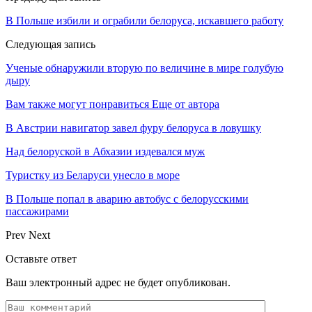
В Польше избили и ограбили белоруса, искавшего работу
Следующая запись
Ученые обнаружили вторую по величине в мире голубую
дыру
Вам также могут понравиться
Еще от автора
В Австрии навигатор завел фуру белоруса в ловушку
Над белоруской в Абхазии издевался муж
Туристку из Беларуси унесло в море
В Польше попал в аварию автобус с белорусскими
пассажирами
Prev
Next
Оставьте ответ
Ваш электронный адрес не будет опубликован.