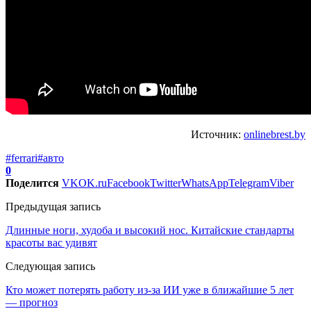
Источник:
onlinebrest.by
#ferrari
#авто
0
Поделится
VK
OK.ru
Facebook
Twitter
WhatsApp
Telegram
Viber
Предыдущая запись
Длинные ноги, худоба и высокий нос. Китайские стандарты
красоты вас удивят
Следующая запись
Кто может потерять работу из-за ИИ уже в ближайшие 5 лет
— прогноз