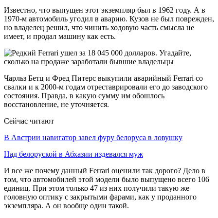
Известно, что выпущен этот экземпляр был в 1962 году. А в
1970-м автомобиль угодил в аварию. Кузов не был поврежден,
но владелец решил, что чинить ходовую часть смысла не
имеет, и продал машину как есть.
Чарльз Бетц и Фред Питерс выкупили аварийный Ferrari со
свалки и к 2000-м годам отреставрировали его до заводского
состояния. Правда, в какую сумму им обошлось
восстановление, не уточняется.
Сейчас читают
В Австрии навигатор завел фуру белоруса в ловушку
Над белоруской в Абхазии издевался муж
И все же почему данный Ferrari оценили так дорого? Дело в
том, что автомобилей этой модели было выпущено всего 106
единиц. При этом только 47 из них получили такую же
головную оптику с закрытыми фарами, как у проданного
экземпляра. А он вообще один такой.