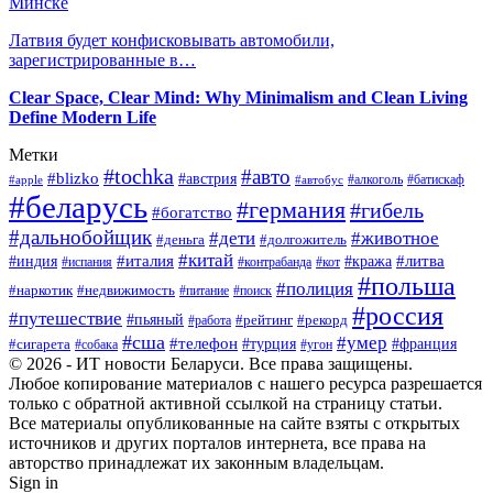
Минске
Латвия будет конфисковывать автомобили,
зарегистрированные в…
Clear Space, Clear Mind: Why Minimalism and Clean Living
Define Modern Life
Метки
#tochka
#авто
#blizko
#австрия
#алкоголь
#батискаф
#apple
#автобус
#беларусь
#германия
#гибель
#богатство
#дальнобойщик
#дети
#животное
#деньга
#долгожитель
#китай
#италия
#литва
#индия
#кража
#испания
#контрабанда
#кот
#польша
#полиция
#наркотик
#недвижимость
#поиск
#питание
#россия
#путешествие
#пьяный
#рейтинг
#работа
#рекорд
#сша
#умер
#телефон
#сигарета
#турция
#франция
#собака
#угон
© 2026 - ИТ новости Беларуси. Все права защищены.
Любое копирование материалов с нашего ресурса разрешается
только с обратной активной ссылкой на страницу статьи.
Все материалы опубликованные на сайте взяты с открытых
источников и других порталов интернета, все права на
авторство принадлежат их законным владельцам.
Sign in