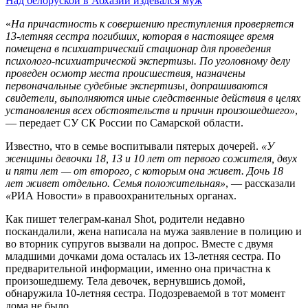
Над белоруской в Абхазии издевался муж
«
На причастность к совершению преступления проверяется
13-летняя сестра погибших, которая в настоящее время
помещена в психиатрический стационар для проведения
психолого-психиатрической экспертизы. По уголовному делу
проведен осмотр места происшествия, назначены
первоначальные судебные экспертизы, допрашиваются
свидетели, выполняются иные следственные действия в целях
установления всех обстоятельств и причин произошедшего
»
,
— передает СУ СК России по Самарской области.
Известно, что в семье воспитывали пятерых дочерей.
«
У
женщины девочки 18, 13 и 10 лет от первого сожителя, двух
и пяти лет — от второго, с которым она живет. Дочь 18
лет живет отдельно. Семья положительная
»
, — рассказали
«
РИА Новости
»
в правоохранительных органах.
Как пишет телеграм-канал Shot, родители недавно
поскандалили, жена написала на мужа заявление в полицию и
во вторник супругов вызвали на допрос. Вместе с двумя
младшими дочками дома осталась их 13-летняя сестра. По
предварительной информации, именно она причастна к
произошедшему. Тела девочек, вернувшись домой,
обнаружила 10-летняя сестра. Подозреваемой в тот момент
дома не было.