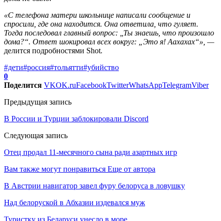
«С телефона матери школьнице написали сообщение и
спросили, где она находится. Она ответила, что гуляет.
Тогда последовал главный вопрос: „Ты знаешь, что произошло
дома?“. Ответ шокировал всех вокруг: „Это я! Аахахах“
», —
делится подробностями Shot
.
#дети
#россия
#тольятти
#убийство
0
Поделится
VK
OK.ru
Facebook
Twitter
WhatsApp
Telegram
Viber
Предыдущая запись
В России и Турции заблокировали Discord
Следующая запись
Отец продал 11-месячного сына ради азартных игр
Вам также могут понравиться
Еще от автора
В Австрии навигатор завел фуру белоруса в ловушку
Над белоруской в Абхазии издевался муж
Туристку из Беларуси унесло в море