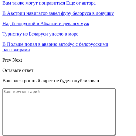
Вам также могут понравиться
Еще от автора
В Австрии навигатор завел фуру белоруса в ловушку
Над белоруской в Абхазии издевался муж
Туристку из Беларуси унесло в море
В Польше попал в аварию автобус с белорусскими
пассажирами
Prev
Next
Оставьте ответ
Ваш электронный адрес не будет опубликован.