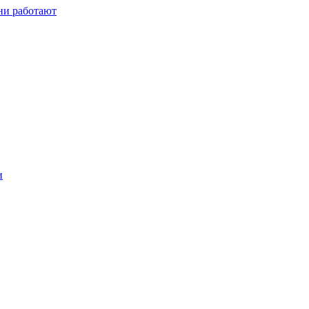
ни работают
и