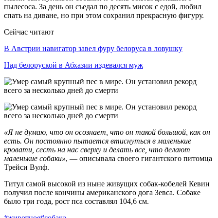
пылесоса. За день он съедал по десять мисок с едой, любил
спать на диване, но при этом сохранил прекрасную фигуру.
Сейчас читают
В Австрии навигатор завел фуру белоруса в ловушку
Над белоруской в Абхазии издевался муж
«Я не думаю, что он осознает, что он такой большой, как он
есть. Он постоянно пытается втиснуться в маленькие
кровати, сесть на нас сверху и делать все, что делают
маленькие собаки»
, — описывала своего гигантского питомца
Трейси Вулф.
Титул самой высокой из ныне живущих собак-кобелей Кевин
получил после кончины американского дога Зевса. Собаке
было три года, рост пса составлял 104,6 см.
#животное
#собака