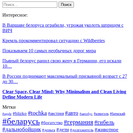
Интересное:
В Варшаве белоруса ограбили, угрожая уколоть шприцем с
ВИЧ
Кремль прокомментировал ситуацию с Wildberries
Показываем 10 самых необычных дорог мира
Пьяный белорус ранил свою жену в Германии, его искали
10…
В России поднимают максимальный призывной возраст с 27
до 30…
Clear Space, Clear Mind: Why Minimalism and Clean Living
Define Modern Life
Метки
#tochka
#авто
#blizko
#австрия
#алкоголь
#батискаф
#apple
#автобус
#беларусь
#германия
#гибель
#богатство
#дальнобойщик
#дети
#животное
#деньга
#долгожитель