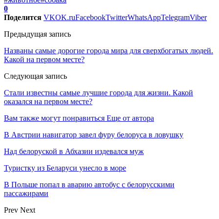
0
Поделится
VK
OK.ru
Facebook
Twitter
WhatsApp
Telegram
Viber
Предыдущая запись
Названы самые дорогие города мира для сверхбогатых людей.
Какой на первом месте?
Следующая запись
Стали известны самые лучшие города для жизни. Какой
оказался на первом месте?
Вам также могут понравиться
Еще от автора
В Австрии навигатор завел фуру белоруса в ловушку
Над белоруской в Абхазии издевался муж
Туристку из Беларуси унесло в море
В Польше попал в аварию автобус с белорусскими
пассажирами
Prev
Next