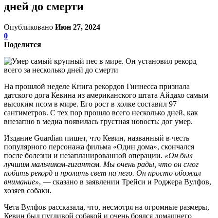
дней до смерти
Опубликовано
Июн 27, 2024
0
Поделится
На прошлой неделе Книга рекордов Гиннесса признала
датского дога Кевина из американского штата Айдахо самым
высоким псом в мире. Его рост в холке составил 97
сантиметров. С тех пор прошло всего несколько дней, как
внезапно в медиа появилась грустная новость: дог умер.
Издание Guardian пишет, что Кевин, названный в честь
популярного персонажа фильма «Один дома», скончался
после болезни и незапланированной операции.
«Он был
лучшим мальчиком-гигантом. Мы очень рады, что он смог
побить рекорд и пролить свет на него. Он просто обожал
внимание»
, — сказано в заявлении Трейси и Роджера Вулфов,
хозяев собаки
.
Чета Вулфов рассказала, что, несмотря на огромные размеры,
Кевин был пугливой собакой и очень боялся домашнего