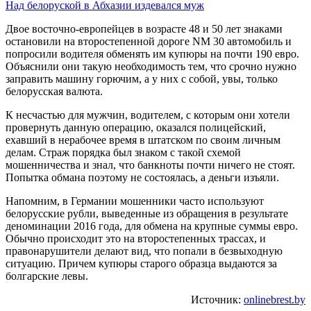
Над белоруской в Абхазии издевался муж
Двое восточно-европейцев в возрасте 48 и 50 лет знаками
остановили на второстепенной дороге NM 30 автомобиль и
попросили водителя обменять им купюры на почти 190 евро.
Объяснили они такую необходимость тем, что срочно нужно
заправить машину горючим, а у них с собой, увы, только
белорусская валюта.
К несчастью для мужчин, водителем, с которым они хотели
провернуть данную операцию, оказался полицейский,
ехавший в нерабочее время в штатском по своим личным
делам. Страж порядка был знаком с такой схемой
мошенничества и знал, что банкноты почти ничего не стоят.
Попытка обмана поэтому не состоялась, а деньги изъяли.
Напомним, в Германии мошенники часто используют
белорусские рубли, выведенные из обращения в результате
деноминации 2016 года, для обмена на крупные суммы евро.
Обычно происходит это на второстепенных трассах, и
правонарушители делают вид, что попали в безвыходную
ситуацию. Причем купюры старого образца выдаются за
болгарские левы.
Источник:
onlinebrest.by