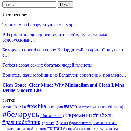
Интересное:
Туристку из Беларуси унесло в море
В Германии еще одного водителя обманули старыми
белорусскими…
Белоруска погибла в горах Кабардино-Балкарии. Она упала
с…
Forbes назвал самых богатых людей планеты
Водитель дальнобойщик из Беларуси: европейцы повально…
Clear Space, Clear Mind: Why Minimalism and Clean Living
Define Modern Life
Метки
#tochka
#авто
#blizko
#австрия
#алкоголь
#батискаф
#apple
#автобус
#беларусь
#германия
#гибель
#богатство
#дальнобойщик
#дети
#животное
#деньга
#долгожитель
#китай
#италия
#литва
#индия
#кража
#испания
#контрабанда
#кот