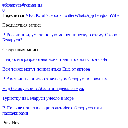
#беларусь
#германия
0
Поделится
VK
OK.ru
Facebook
Twitter
WhatsApp
Telegram
Viber
Предыдущая запись
В России придумали новую мошенническую схему. Скоро в
Беларуси?
Следующая запись
Нейросеть разработала новый напиток для Coca-Cola
Вам также могут понравиться
Еще от автора
В Австрии навигатор завел фуру белоруса в ловушку
Над белоруской в Абхазии издевался муж
Туристку из Беларуси унесло в море
В Польше попал в аварию автобус с белорусскими
пассажирами
Prev
Next