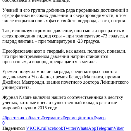
обосновался в немецком Майнце.
Ученый и его группа добились ряда прорывных достижений в
сфере физики высоких давлений и сверхпроводимости, в том
числе открытия новых фаз и свойств водорода, азота, натрия.
Так, используя огромное давление, они смогли превратить в
сверхпроводник гидрид серы – при температуре -73 градуса, а
гидрид лантана – при температуре в -23 градуса.
Преобразовали азот в твердый, как алмаз, полимер, показали,
что при экстремальном давлении натрий становится
прозрачным, а водород превращается в металл.
Еремец получил многие награды, среди которых золотая
медаль имени Уго Фано, премия Бернда Маттиаса, премия
Джеймса Макгродди, звание почетного доктора Лейпцигского
университета.
Журнал Nature включил нашего соотечественника в десятку
ученых, которые внесли существенный вклад в развитие
мировой науки в 2015 году.
#брестская_область
#германия
#еремец
#пинск
#умер
0
Поделится
VK
OK.ru
Facebook
Twitter
WhatsApp
Telegram
Viber