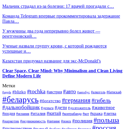
Мальчик страдал из-за болезни: 17 врачей прогадали с…
Команда Telegram впервые прокомментировала задержание
Павла…
У мужчины два года непрерывно болел живот —
рентгеновский…
Ученые назвали группу крови, с которой рождаются
успешные и…
Казахстан придумал название для экс-McDonald’s
Clear Space, Clear Mind: Why Minimalism and Clean Living
Define Modern Life
Метки
#tochka
#авто
#blizko
#австрия
#алкоголь
#батискаф
#apple
#автобус
#беларусь
#германия
#гибель
#богатство
#дальнобойщик
#дети
#животное
#деньга
#долгожитель
#китай
#италия
#литва
#индия
#кража
#испания
#контрабанда
#кот
#польша
#полиция
#наркотик
#недвижимость
#поиск
#питание
#россия
#путешествие
#пьяный
#рейтинг
#работа
#рекорд