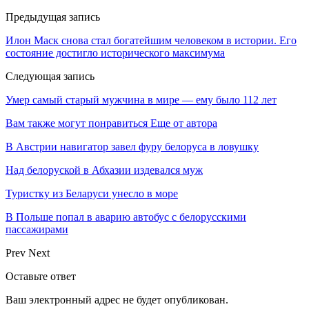
Предыдущая запись
Илон Маск снова стал богатейшим человеком в истории. Его
состояние достигло исторического максимума
Следующая запись
Умер самый старый мужчина в мире — ему было 112 лет
Вам также могут понравиться
Еще от автора
В Австрии навигатор завел фуру белоруса в ловушку
Над белоруской в Абхазии издевался муж
Туристку из Беларуси унесло в море
В Польше попал в аварию автобус с белорусскими
пассажирами
Prev
Next
Оставьте ответ
Ваш электронный адрес не будет опубликован.