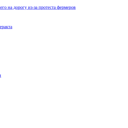
го на дорогу из-за протеста фермеров
еракта
и