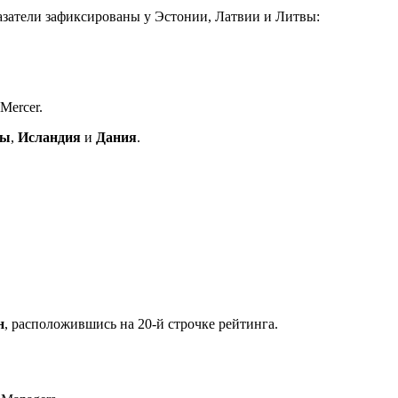
азатели зафиксированы у Эстонии, Латвии и Литвы:
Mercer.
ды
,
Исландия
и
Дания
.
н
, расположившись на 20-й строчке рейтинга.