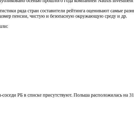
убликовано осенью прошлого года компанией Natixis Investment
истики ряда стран составители рейтинга оценивают самые разн
азмер пенсии, чистую и безопасную окружающую среду и др.
шли:
-соседи РБ в списке присутствуют. Польша расположилась на 31-й