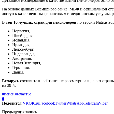
Детальное исследование о качестве жизни пенсионеров было оп
На основе данных Всемирного банка, МВФ и официальной стат
доступ к качественным финансовым и медицинским услугам, р
В
топ-10 лучших стран для пенсионеров
по версии Natixis во
Норвегия,
Швейцария,
Исландия,
Ирландия,
Люксембург,
Нидерланды,
Австралия,
Новая Зеландия,
Германия,
Дания.
Беларусь
составители рейтинга не рассматривали, а вот страны
на 39-й.
#пенсия
#счастье
0
Поделится
VK
OK.ru
Facebook
Twitter
WhatsApp
Telegram
Viber
Предыдущая запись