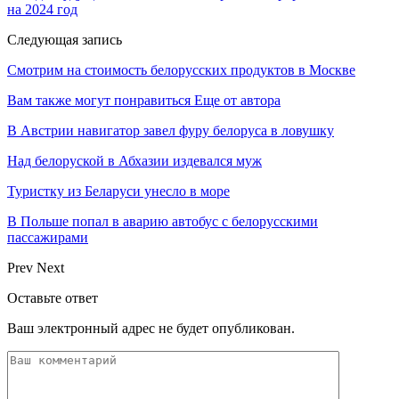
на 2024 год
Следующая запись
Смотрим на стоимость белорусских продуктов в Москве
Вам также могут понравиться
Еще от автора
В Австрии навигатор завел фуру белоруса в ловушку
Над белоруской в Абхазии издевался муж
Туристку из Беларуси унесло в море
В Польше попал в аварию автобус с белорусскими
пассажирами
Prev
Next
Оставьте ответ
Ваш электронный адрес не будет опубликован.