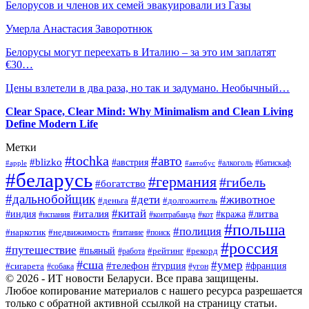
Белорусов и членов их семей эвакуировали из Газы
Умерла Анастасия Заворотнюк
Белорусы могут переехать в Италию – за это им заплатят
€30…
Цены взлетели в два раза, но так и задумано. Необычный…
Clear Space, Clear Mind: Why Minimalism and Clean Living
Define Modern Life
Метки
#tochka
#авто
#blizko
#австрия
#алкоголь
#батискаф
#apple
#автобус
#беларусь
#германия
#гибель
#богатство
#дальнобойщик
#дети
#животное
#деньга
#долгожитель
#китай
#италия
#литва
#индия
#кража
#испания
#контрабанда
#кот
#польша
#полиция
#наркотик
#недвижимость
#поиск
#питание
#россия
#путешествие
#пьяный
#рейтинг
#работа
#рекорд
#сша
#умер
#телефон
#сигарета
#турция
#франция
#собака
#угон
© 2026 - ИТ новости Беларуси. Все права защищены.
Любое копирование материалов с нашего ресурса разрешается
только с обратной активной ссылкой на страницу статьи.