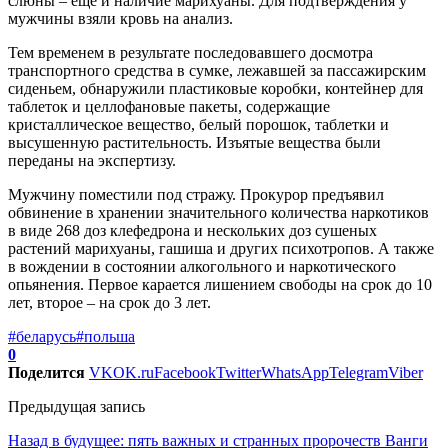
слюны – еще и наличие марихуаны. Для подтверждения у
мужчины взяли кровь на анализ.
Тем временем в результате последовавшего досмотра
транспортного средства в сумке, лежавшей за пассажирским
сиденьем, обнаружили пластиковые коробки, контейнер для
таблеток и целлофановые пакеты, содержащие
кристаллическое вещество, белый порошок, таблетки и
высушенную растительность. Изъятые вещества были
переданы на экспертизу.
Мужчину поместили под стражу. Прокурор предъявил
обвинение в хранении значительного количества наркотиков
в виде 268 доз клефедрона и нескольких доз сушеных
растений марихуаны, гашиша и других психотропов. А также
в вождении в состоянии алкогольного и наркотического
опьянения. Первое карается лишением свободы на срок до 10
лет, второе – на срок до 3 лет.
#беларусь
#польша
0
Поделится
VK
OK.ru
Facebook
Twitter
WhatsApp
Telegram
Viber
Предыдущая запись
Назад в будущее: пять важных и странных пророчеств Ванги