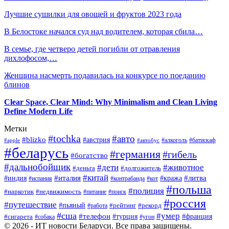
Лучшие сушилки для овощей и фруктов 2023 года
В Белостоке начался суд над водителем, которая сбила…
В семье, где четверо детей погибли от отравления
дихлофосом,…
Женщина насмерть подавилась на конкурсе по поеданию
блинов
Clear Space, Clear Mind: Why Minimalism and Clean Living
Define Modern Life
Метки
#tochka
#авто
#blizko
#австрия
#алкоголь
#батискаф
#apple
#автобус
#беларусь
#германия
#гибель
#богатство
#дальнобойщик
#дети
#животное
#деньга
#долгожитель
#китай
#италия
#литва
#индия
#кража
#испания
#контрабанда
#кот
#польша
#полиция
#наркотик
#недвижимость
#поиск
#питание
#россия
#путешествие
#пьяный
#рейтинг
#работа
#рекорд
#сша
#умер
#телефон
#сигарета
#турция
#франция
#собака
#угон
© 2026 - ИТ новости Беларуси. Все права защищены.