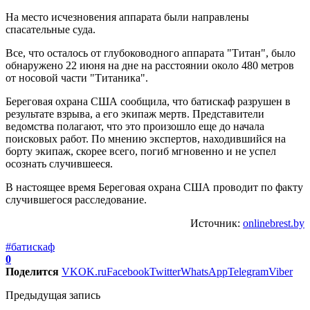
На место исчезновения аппарата были направлены
спасательные суда.
Все, что осталось от глубоководного аппарата "Титан", было
обнаружено 22 июня на дне на расстоянии около 480 метров
от носовой части "Титаника".
Береговая охрана США сообщила, что батискаф разрушен в
результате взрыва, а его экипаж мертв. Представители
ведомства полагают, что это произошло еще до начала
поисковых работ. По мнению экспертов, находившийся на
борту экипаж, скорее всего, погиб мгновенно и не успел
осознать случившееся.
В настоящее время Береговая охрана США проводит по факту
случившегося расследование.
Источник:
onlinebrest.by
#батискаф
0
Поделится
VK
OK.ru
Facebook
Twitter
WhatsApp
Telegram
Viber
Предыдущая запись