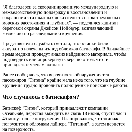
"Я благодарен за скоординированную международную и
межведомственную поддержку в восстановлении и
сохранении этих важных доказательств на экстремальных
морских расстояниях и глубинах", — поделился капитан
береговой охраны Джейсон Нойбауэр, возглавляющий
комиссию по расследованию крушения.
Представители службы отметили, что останки были
аккуратно излечены из-под обломков батискафа. В ближайшее
время медики проведут анализ найденного материала, чтобы
подтвердить или опровергнуть версию о том, что те
принадлежат членам экипажа.
Ранее сообщалось, что вероятность обнаружения тел
пассажиров "Титана" крайне мала из-за того, что на глубине
крушения трудно проводить полноценные поисковые работы.
Что случилось с батискафом?
Батискаф "Титан", который принадлежит компании
OceanGate, перестал выходить на связь 18 июня, спустя час и
45 минут после погружения. Планировалось, что экипаж
погрузится к обломкам лайнера "Титаник", а затем вернется
на поверхность.