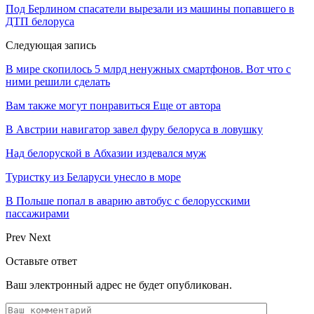
Под Берлином спасатели вырезали из машины попавшего в
ДТП белоруса
Следующая запись
В мире скопилось 5 млрд ненужных смартфонов. Вот что с
ними решили сделать
Вам также могут понравиться
Еще от автора
В Австрии навигатор завел фуру белоруса в ловушку
Над белоруской в Абхазии издевался муж
Туристку из Беларуси унесло в море
В Польше попал в аварию автобус с белорусскими
пассажирами
Prev
Next
Оставьте ответ
Ваш электронный адрес не будет опубликован.