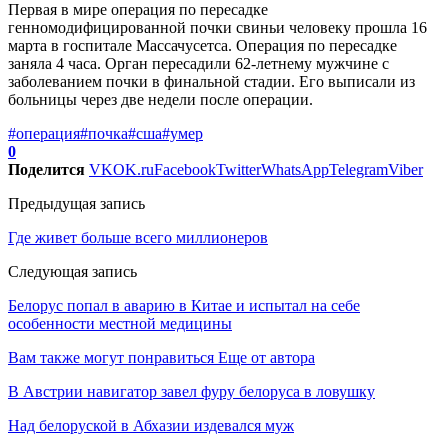
Первая в мире операция по пересадке
генномодифицированной почки свиньи человеку прошла 16
марта в госпитале Массачусетса. Операция по пересадке
заняла 4 часа. Орган пересадили 62-летнему мужчине с
заболеванием почки в финальной стадии. Его выписали из
больницы через две недели после операции.
#операция
#почка
#сша
#умер
0
Поделится
VK
OK.ru
Facebook
Twitter
WhatsApp
Telegram
Viber
Предыдущая запись
Где живет больше всего миллионеров
Следующая запись
Белорус попал в аварию в Китае и испытал на себе
особенности местной медицины
Вам также могут понравиться
Еще от автора
В Австрии навигатор завел фуру белоруса в ловушку
Над белоруской в Абхазии издевался муж