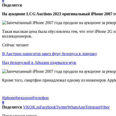
0
Поделится
На аукционе LCG Auctions 2023 оригинальный iPhone 2007 г
Такая высокая цена была обусловлена тем, что этот iPhone 2G
коллекционеров.
Сейчас читают
В Австрии навигатор завел фуру белоруса в ловушку
Над белоруской в Абхазии издевался муж
Кроме того, смартфон принадлежал одному из инженеров Apple,
#iphone
#аукцион
#телефон
0
Поделится
VK
OK.ru
Facebook
Twitter
WhatsApp
Telegram
Viber
Предыдущая запись