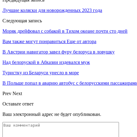
Лучшие коляски для новорожденных 2023 года
Следующая запись
Моряк дрейфовал с собакой в Тихом океане почти сто дней
Вам также могут понравиться
Еще от автора
В Австрии навигатор завел фуру белоруса в ловушку
Над белоруской в Абхазии издевался муж
Туристку из Беларуси унесло в море
В Польше попал в аварию автобус с белорусскими пассажирам
Prev
Next
Оставьте ответ
Ваш электронный адрес не будет опубликован.