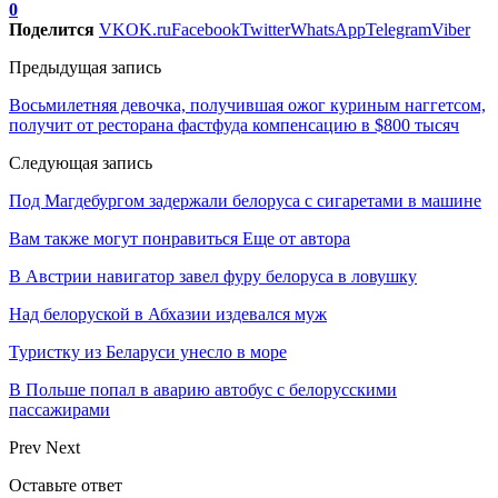
0
Поделится
VK
OK.ru
Facebook
Twitter
WhatsApp
Telegram
Viber
Предыдущая запись
Восьмилетняя девочка, получившая ожог куриным наггетсом,
получит от ресторана фастфуда компенсацию в $800 тысяч
Следующая запись
Под Магдебургом задержали белоруса с сигаретами в машине
Вам также могут понравиться
Еще от автора
В Австрии навигатор завел фуру белоруса в ловушку
Над белоруской в Абхазии издевался муж
Туристку из Беларуси унесло в море
В Польше попал в аварию автобус с белорусскими
пассажирами
Prev
Next
Оставьте ответ