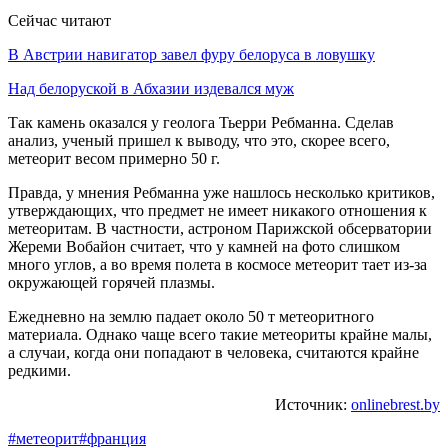
Сейчас читают
В Австрии навигатор завел фуру белоруса в ловушку
Над белоруской в Абхазии издевался муж
Так камень оказался у геолога Тьерри Ребманна. Сделав
анализ, ученый пришел к выводу, что это, скорее всего,
метеорит весом примерно 50 г.
Правда, у мнения Ребманна уже нашлось несколько критиков,
утверждающих, что предмет не имеет никакого отношения к
метеоритам. В частности, астроном Парижской обсерватории
Жереми Вобайон считает, что у камней на фото слишком
много углов, а во время полета в космосе метеорит тает из-за
окружающей горячей плазмы.
Ежедневно на землю падает около 50 т метеоритного
материала. Однако чаще всего такие метеориты крайне малы,
а случаи, когда они попадают в человека, считаются крайне
редкими.
Источник:
onlinebrest.by
#метеорит
#франция