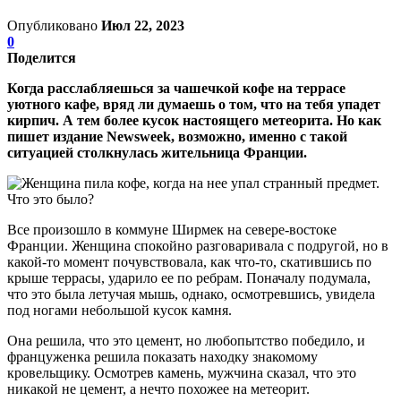
Опубликовано
Июл 22, 2023
0
Поделится
Когда расслабляешься за чашечкой кофе на террасе
уютного кафе, вряд ли думаешь о том, что на тебя упадет
кирпич. А тем более кусок настоящего метеорита. Но как
пишет издание Newsweek, возможно, именно с такой
ситуацией столкнулась жительница Франции.
Все произошло в коммуне Ширмек на севере-востоке
Франции. Женщина спокойно разговаривала с подругой, но в
какой-то момент почувствовала, как что-то, скатившись по
крыше террасы, ударило ее по ребрам. Поначалу подумала,
что это была летучая мышь, однако, осмотревшись, увидела
под ногами небольшой кусок камня.
Она решила, что это цемент, но любопытство победило, и
француженка решила показать находку знакомому
кровельщику. Осмотрев камень, мужчина сказал, что это
никакой не цемент, а нечто похожее на метеорит.