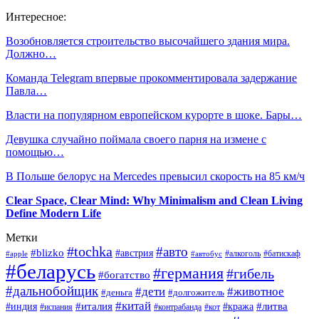
Интересное:
Возобновляется строительство высочайшего здания мира.
Должно…
Команда Telegram впервые прокомментировала задержание
Павла…
Власти на популярном европейском курорте в шоке. Бары…
Девушка случайно поймала своего парня на измене с
помощью…
В Польше белорус на Mercedes превысил скорость на 85 км/ч
Clear Space, Clear Mind: Why Minimalism and Clean Living
Define Modern Life
Метки
#tochka
#авто
#blizko
#австрия
#алкоголь
#батискаф
#apple
#автобус
#беларусь
#германия
#гибель
#богатство
#дальнобойщик
#дети
#животное
#деньга
#долгожитель
#китай
#италия
#литва
#индия
#кража
#испания
#контрабанда
#кот