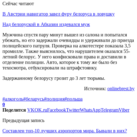
Сейчас читают
В Австрии навигатор завел фуру белоруса в ловушку
Над белоруской в Абхазии издевался муж
Мужчина спустя пару минут вышел из салона и попытался
убежать, но его задержали очевидцы и удерживали до приезда
полицейского патруля. Проверка на алкотестере показала 3,5
промилле. Также выяснилось, что нарушителем оказался 55-
летний белорус. У него конфисковали права и доставили в
отделение полиции. Авто, которое к тому же было без
техосмотра, отбуксировали на штрафстоянку.
Задержанному белорусу грозит до 3 лет тюрьмы.
Источник:
onlinebrest.by
#алкоголь
#беларусь
#полиция
#польша
0
Поделится
VK
OK.ru
Facebook
Twitter
WhatsApp
Telegram
Viber
Предыдущая запись
Составлен топ-10 лучших аэропортов мира. Бывали в них?