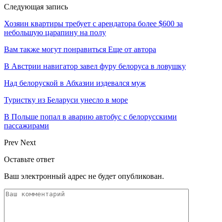
Следующая запись
Хозяин квартиры требует с арендатора более $600 за
небольшую царапину на полу
Вам также могут понравиться
Еще от автора
В Австрии навигатор завел фуру белоруса в ловушку
Над белоруской в Абхазии издевался муж
Туристку из Беларуси унесло в море
В Польше попал в аварию автобус с белорусскими
пассажирами
Prev
Next
Оставьте ответ
Ваш электронный адрес не будет опубликован.