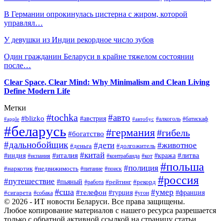
В Германии опрокинулась цистерна с жиром, которой
управлял…
У девушки из Индии рекордное число зубов
Один гражданин Беларуси в крайне тяжелом состоянии
после…
Clear Space, Clear Mind: Why Minimalism and Clean Living
Define Modern Life
Метки
#tochka
#авто
#blizko
#австрия
#алкоголь
#батискаф
#apple
#автобус
#беларусь
#германия
#гибель
#богатство
#дальнобойщик
#дети
#животное
#деньга
#долгожитель
#китай
#италия
#литва
#индия
#кража
#испания
#контрабанда
#кот
#польша
#полиция
#наркотик
#недвижимость
#поиск
#питание
#россия
#путешествие
#пьяный
#рейтинг
#работа
#рекорд
#сша
#умер
#телефон
#сигарета
#турция
#франция
#собака
#угон
© 2026 - ИТ новости Беларуси. Все права защищены.
Любое копирование материалов с нашего ресурса разрешается
только с обратной активной ссылкой на страницу статьи.