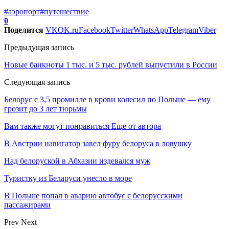
#аэропорт
#путешествие
0
Поделится
VK
OK.ru
Facebook
Twitter
WhatsApp
Telegram
Viber
Предыдущая запись
Новые банкноты 1 тыс. и 5 тыс. рублей выпустили в России
Следующая запись
Белорус с 3,5 промилле в крови колесил по Польше — ему
грозит до 3 лет тюрьмы
Вам также могут понравиться
Еще от автора
В Австрии навигатор завел фуру белоруса в ловушку
Над белоруской в Абхазии издевался муж
Туристку из Беларуси унесло в море
В Польше попал в аварию автобус с белорусскими
пассажирами
Prev
Next