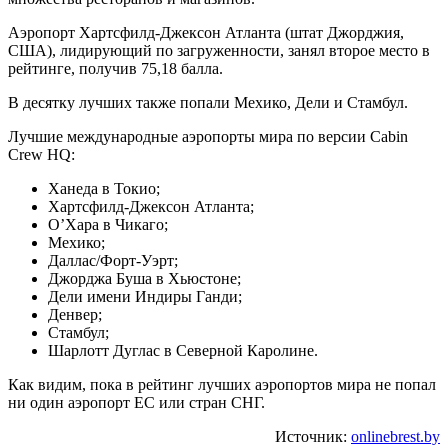
Аэропорт Хартсфилд-Джексон Атланта (штат Джорджия,
США), лидирующий по загруженности, занял второе место в
рейтинге, получив 75,18 балла.
В десятку лучших также попали Мехико, Дели и Стамбул.
Лучшие международные аэропорты мира по версии Cabin
Crew HQ:
Ханеда в Токио;
Хартсфилд-Джексон Атланта;
О’Хара в Чикаго;
Мехико;
Даллас/Форт-Уэрт;
Джорджа Буша в Хьюстоне;
Дели имени Индиры Ганди;
Денвер;
Стамбул;
Шарлотт Дуглас в Северной Каролине.
Как видим, пока в рейтинг лучших аэропортов мира не попал
ни один аэропорт ЕС или стран СНГ.
Источник:
onlinebrest.by