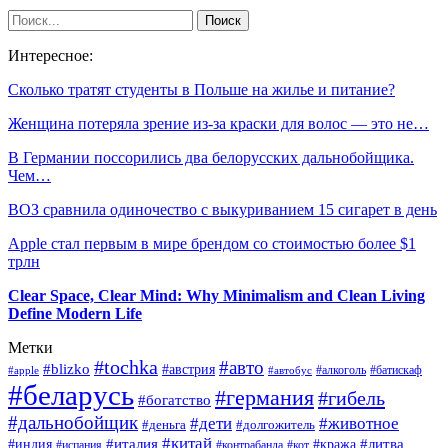
Интересное:
Сколько тратят студенты в Польше на жилье и питание?
Женщина потеряла зрение из-за краски для волос — это не…
В Германии поссорились два белорусских дальнобойщика.
Чем…
ВОЗ сравнила одиночество с выкуриванием 15 сигарет в день
Apple стал первым в мире брендом со стоимостью более $1
трлн
Clear Space, Clear Mind: Why Minimalism and Clean Living
Define Modern Life
Метки
#tochka
#авто
#blizko
#австрия
#алкоголь
#батискаф
#apple
#автобус
#беларусь
#германия
#гибель
#богатство
#дальнобойщик
#дети
#животное
#деньга
#долгожитель
#китай
#италия
#литва
#индия
#кража
#испания
#контрабанда
#кот