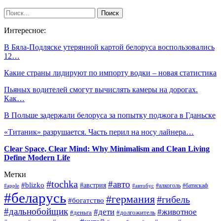
Интересное:
В Бяла-Подляске утерянной картой белоруса воспользовались
12…
Какие страны лидируют по импорту водки – новая статистика
Пьяных водителей смогут вычислять камеры на дорогах.
Как…
В Польше задержали белоруса за попытку поджога в Гданьске
«Титаник» разрушается. Часть перил на носу лайнера…
Clear Space, Clear Mind: Why Minimalism and Clean Living
Define Modern Life
Метки
#tochka
#авто
#blizko
#австрия
#алкоголь
#батискаф
#apple
#автобус
#беларусь
#германия
#гибель
#богатство
#дальнобойщик
#дети
#животное
#деньга
#долгожитель