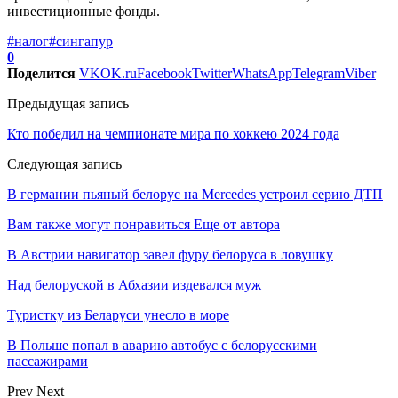
инвестиционные фонды.
#налог
#сингапур
0
Поделится
VK
OK.ru
Facebook
Twitter
WhatsApp
Telegram
Viber
Предыдущая запись
Кто победил на чемпионате мира по хоккею 2024 года
Следующая запись
В германии пьяный белорус на Mercedes устроил серию ДТП
Вам также могут понравиться
Еще от автора
В Австрии навигатор завел фуру белоруса в ловушку
Над белоруской в Абхазии издевался муж
Туристку из Беларуси унесло в море
В Польше попал в аварию автобус с белорусскими
пассажирами
Prev
Next