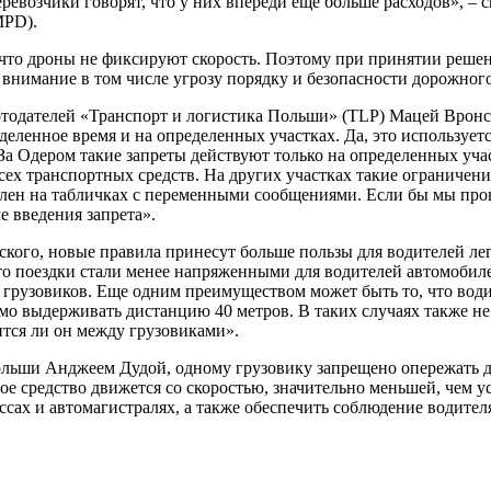
евозчики говорят, что у них впереди еще больше расходов», – 
MPD).
, что дроны не фиксируют скорость. Поэтому при принятии ре
внимание в том числе угрозу порядку и безопасности дорожног
тодателей «Транспорт и логистика Польши» (TLP) Мацей Вронск
деленное время и на определенных участках. Да, это использует
За Одером такие запреты действуют только на определенных учас
сех транспортных средств. На других участках такие ограничени
явлен на табличках с переменными сообщениями. Если бы мы пров
е введения запрета».
ьского, новые правила принесут больше пользы для водителей ле
что поездки стали менее напряженными для водителей автомобиле
 грузовиков. Еще одним преимуществом может быть то, что вод
мо выдерживать дистанцию ​​40 метров. В таких случаях также не 
тится ли он между грузовиками».
льши Анджеем Дудой, одному грузовику запрещено опережать др
ое средство движется со скоростью, значительно меньшей, чем 
ссах и автомагистралях, а также обеспечить соблюдение водител