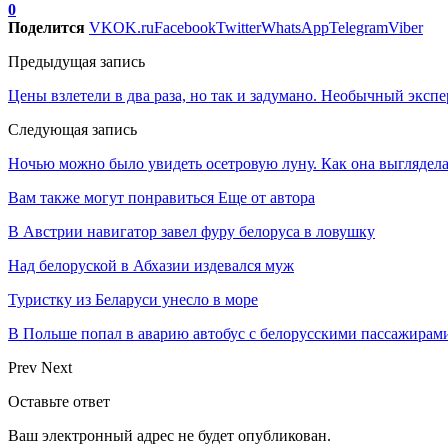
0
Поделится
VK
OK.ru
Facebook
Twitter
WhatsApp
Telegram
Viber
Предыдущая запись
Цены взлетели в два раза, но так и задумано. Необычный эксп
Следующая запись
Ночью можно было увидеть осетровую луну. Как она выглядел
Вам также могут понравиться
Еще от автора
В Австрии навигатор завел фуру белоруса в ловушку
Над белоруской в Абхазии издевался муж
Туристку из Беларуси унесло в море
В Польше попал в аварию автобус с белорусскими пассажирам
Prev
Next
Оставьте ответ
Ваш электронный адрес не будет опубликован.