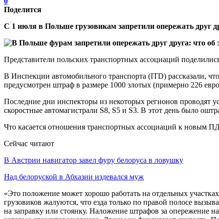
0
Поделится
С 1 июля в Польше грузовикам запретили опережать друг д
Представители польских транспортных ассоциаций поделились 
В Инспекции автомобильного транспорта (ITD) рассказали, чт
предусмотрен штраф в размере 1000 злотых (примерно 226 евр
Последние дни инспекторы из некоторых регионов проводят ус
скоростные автомагистрали S8, S5 и S3. В этот день было ошт
Что касается отношения транспортных ассоциаций к новым ПДД
Сейчас читают
В Австрии навигатор завел фуру белоруса в ловушку
Над белоруской в Абхазии издевался муж
«Это положение может хорошо работать на отдельных участках
грузовиков жалуются, что езда только по правой полосе вызыв
на заправку или стоянку. Наложение штрафов за опережение на