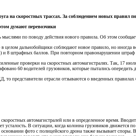
руга на скоростных трассах. За соблюдением новых правил п
мыслями по поводу действия нового правила. Об этом сообщает 
о в целом дальнобойщики соблюдают новое правило, но иногда 
о) и 8 штрафных баллов. При повторном правонарушении штраф у
иленные проверки на скоростных автомагистралях. Так, 17 июл
рафовано 60 водителей грузовиков, которые пытались опередить
, то представители отрасли отзываются о введенных правилах б
 скоростных автомагистралей или в определенное время. Вводит
ает усталость. В ситуации, когда колонна грузовиков движется 
 основании фото с полицейского дрона также вызывает споры. В