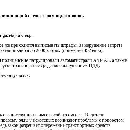
олиция порой следит с помощью дронов.
gazetaprawna.pl.
всё же приходится выписывать штрафы. За нарушение запрета
величивается до 2000 злотых (примерно 452 евро).
я полицейские патрулировали автомагистрали A4 и A8, а также
 другое транспортное средство с нарушением ПДД.
ез энтузиазма.
ь его постоянно не имеет особого смысла. Водители
по правому ряду, у некоторых возникают проблемы с поворотом
едь закон разрешает опережение транспортных средств,