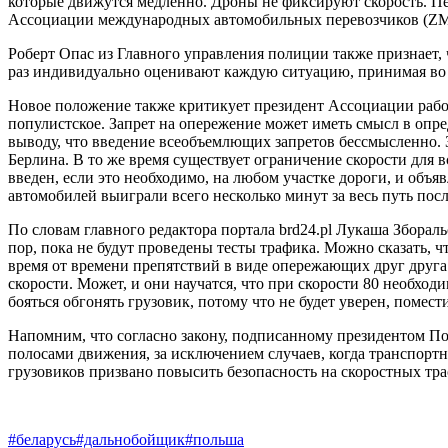
которые движутся медленно. Дроны не фиксируют скорость. Пер
Ассоциации международных автомобильных перевозчиков (Z
Роберт Опас из Главного управления полиции также признает
раз индивидуально оценивают каждую ситуацию, принимая во 
Новое положение также критикует президент Ассоциации рабо
популистское. Запрет на опережение может иметь смысл в опре
выводу, что введение всеобъемлющих запретов бессмысленно. 
Берлина. В то же время существует ограничение скорости для в
введен, если это необходимо, на любом участке дороги, и объ
автомобилей выиграли всего несколько минут за весь путь посл
По словам главного редактора портала brd24.pl Лукаша Зборал
пор, пока не будут проведены тесты трафика. Можно сказать, 
время от времени препятствий в виде опережающих друг друга
скорости. Может, и они научатся, что при скорости 80 необходи
бояться обгонять грузовик, потому что не будет уверен, помес
Напомним, что согласно закону, подписанному президентом По
полосами движения, за исключением случаев, когда транспортн
грузовиков призвано повысить безопасность на скоростных тра
#беларусь
#дальнобойщик
#польша