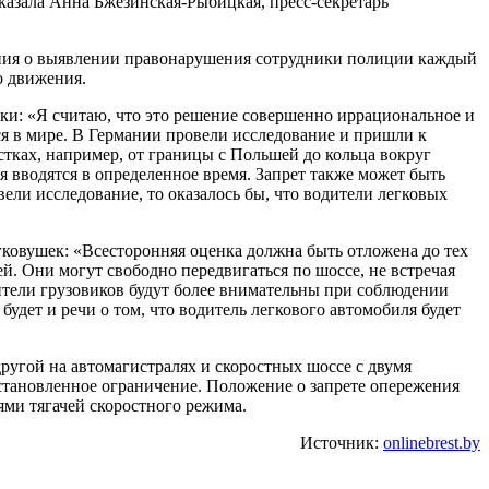
сказала Анна Бжезинская-Рыбицкая, пресс-секретарь
шения о выявлении правонарушения сотрудники полиции каждый
о движения.
и: «Я считаю, что это решение совершенно иррациональное и
ся в мире. В Германии провели исследование и пришли к
тках, например, от границы с Польшей до кольца вокруг
я вводятся в определенное время. Запрет также может быть
ели исследование, то оказалось бы, что водители легковых
гковушек: «Всесторонняя оценка должна быть отложена до тех
й. Они могут свободно передвигаться по шоссе, не встречая
ители грузовиков будут более внимательны при соблюдении
будет и речи о том, что водитель легкового автомобиля будет
угой на автомагистралях и скоростных шоссе с двумя
установленное ограничение. Положение о запрете опережения
ями тягачей скоростного режима.
Источник:
onlinebrest.by