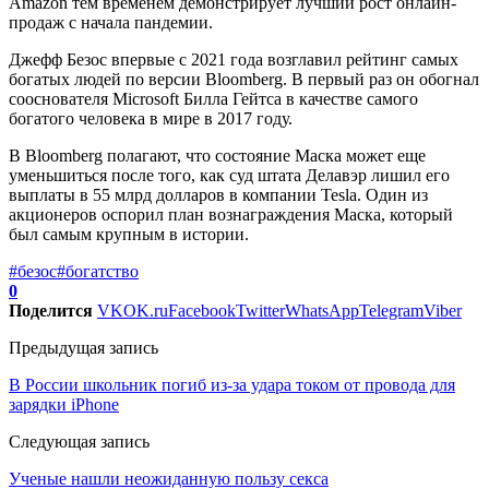
Amazon тем временем демонстрирует лучший рост онлайн-
продаж с начала пандемии.
Джефф Безос впервые с 2021 года возглавил рейтинг самых
богатых людей по версии Bloomberg. В первый раз он обогнал
сооснователя Microsoft Билла Гейтса в качестве самого
богатого человека в мире в 2017 году.
В Bloomberg полагают, что состояние Маска может еще
уменьшиться после того, как суд штата Делавэр лишил его
выплаты в 55 млрд долларов в компании Tesla. Один из
акционеров оспорил план вознаграждения Маска, который
был самым крупным в истории.
#безос
#богатство
0
Поделится
VK
OK.ru
Facebook
Twitter
WhatsApp
Telegram
Viber
Предыдущая запись
В России школьник погиб из-за удара током от провода для
зарядки iPhone
Следующая запись
Ученые нашли неожиданную пользу секса