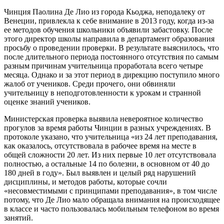
Чинция Паолина Де Лио из города Кьоджа, неподалеку от
Венеции, привлекла к себе внимание в 2013 году, когда из-за
ее методов обучения школьники объявили забастовку. После
этого директор школы направила в департамент образования
просьбу о проведении проверки. В результате выяснилось, что
после длительного периода постоянного отсутствия по самым
разным причинам учительница проработала всего четыре
месяца. Однако и за этот период в дирекцию поступило много
жалоб от учеников. Среди прочего, они обвиняли
учительницу в неподготовленности к урокам и странной
оценке знаний учеников.
Министерская проверка выявила невероятное количество
прогулов за время работы Чинции в разных учреждениях. В
протоколе указано, что учительница «из 24 лет преподавания,
как оказалось, отсутствовала в рабочее время на месте в
общей сложности 20 лет. Из них первые 10 лет отсутствовала
полностью, а остальные 14 по болезни, в основном от 40 до
180 дней в году». Был выявлен и целый ряд нарушений
дисциплины, и методов работы, которые сочли
«несовместимыми с принципами преподавания», в том числе
потому, что Де Лио мало обращала внимания на происходящее
в классе и часто пользовалась мобильным телефоном во время
занятий.