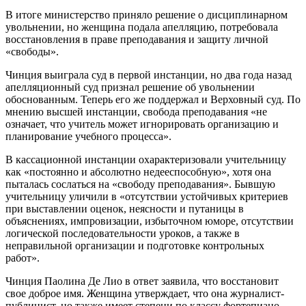
В итоге министерство приняло решение о дисциплинарном
увольнении, но женщина подала апелляцию, потребовала
восстановления в праве преподавания и защиту личной
«свободы».
Чинция выиграла суд в первой инстанции, но два года назад
апелляционный суд признал решение об увольнении
обоснованным. Теперь его же поддержал и Верховный суд. По
мнению высшей инстанции, свобода преподавания «не
означает, что учитель может игнорировать организацию и
планирование учебного процесса».
В кассационной инстанции охарактеризовали учительницу
как «постоянно и абсолютно недееспособную», хотя она
пыталась сослаться на «свободу преподавания». Бывшую
учительницу уличили в «отсутствии устойчивых критериев
при выставлении оценок, неясности и путаницы в
объяснениях, импровизации, избыточном юморе, отсутствии
логической последовательности уроков, а также в
неправильной организации и подготовке контрольных
работ».
Чинция Паолина Де Лио в ответ заявила, что восстановит
свое доброе имя. Женщина утверждает, что она журналист-
публицист, но также имеет степени по классу фортепиано,