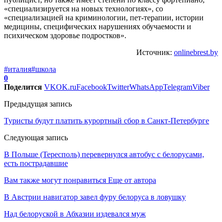
«специализируется на новых технологиях», со
«специализацией на криминологии, пет-терапии, истории
медицины, специфических нарушениях обучаемости и
психическом здоровье подростков».
Источник:
onlinebrest.by
#италия
#школа
0
Поделится
VK
OK.ru
Facebook
Twitter
WhatsApp
Telegram
Viber
Предыдущая запись
Туристы будут платить курортный сбор в Санкт-Петербурге
Следующая запись
В Польше (Тересполь) перевернулся автобус с белорусами,
есть пострадавшие
Вам также могут понравиться
Еще от автора
В Австрии навигатор завел фуру белоруса в ловушку
Над белоруской в Абхазии издевался муж