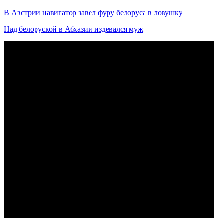
В Австрии навигатор завел фуру белоруса в ловушку
Над белоруской в Абхазии издевался муж