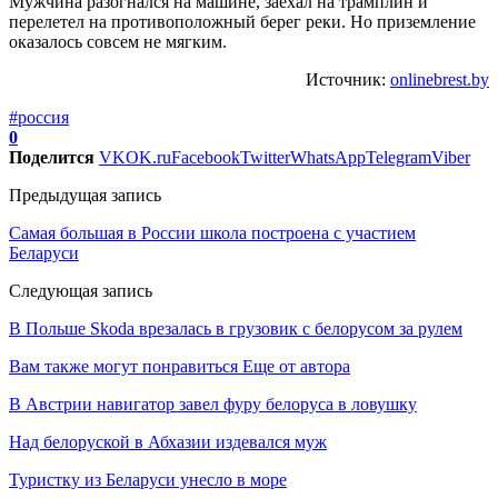
Мужчина разогнался на машине, заехал на трамплин и
перелетел на противоположный берег реки. Но приземление
оказалось совсем не мягким.
Источник:
onlinebrest.by
#россия
0
Поделится
VK
OK.ru
Facebook
Twitter
WhatsApp
Telegram
Viber
Предыдущая запись
Самая большая в России школа построена с участием
Беларуси
Следующая запись
В Польше Skoda врезалась в грузовик с белорусом за рулем
Вам также могут понравиться
Еще от автора
В Австрии навигатор завел фуру белоруса в ловушку
Над белоруской в Абхазии издевался муж
Туристку из Беларуси унесло в море