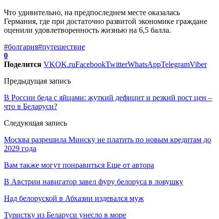
Что удивительно, на предпоследнем месте оказалась
Германия, где при достаточно развитой экономике граждане
оценили удовлетворенность жизнью на 6,5 балла.
#болгария
#путешествие
0
Поделится
VK
OK.ru
Facebook
Twitter
WhatsApp
Telegram
Viber
Предыдущая запись
В России беда с яйцами: жуткий дефицит и резкий рост цен –
что в Беларуси?
Следующая запись
Москва разрешила Минску не платить по новым кредитам до
2029 года
Вам также могут понравиться
Еще от автора
В Австрии навигатор завел фуру белоруса в ловушку
Над белоруской в Абхазии издевался муж
Туристку из Беларуси унесло в море