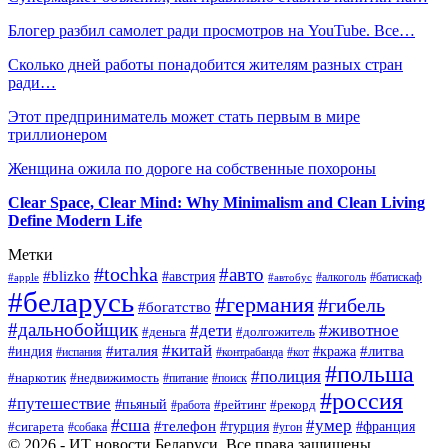
Блогер разбил самолет ради просмотров на YouTube. Все…
Сколько дней работы понадобится жителям разных стран
ради…
Этот предприниматель может стать первым в мире
триллионером
Женщина ожила по дороге на собственные похороны
Clear Space, Clear Mind: Why Minimalism and Clean Living
Define Modern Life
Метки
#tochka
#авто
#blizko
#австрия
#алкоголь
#батискаф
#apple
#автобус
#беларусь
#германия
#гибель
#богатство
#дальнобойщик
#дети
#животное
#деньга
#долгожитель
#китай
#италия
#литва
#индия
#кража
#испания
#контрабанда
#кот
#польша
#полиция
#наркотик
#недвижимость
#поиск
#питание
#россия
#путешествие
#пьяный
#рейтинг
#работа
#рекорд
#сша
#умер
#телефон
#сигарета
#турция
#франция
#собака
#угон
© 2026 - ИТ новости Беларуси. Все права защищены.