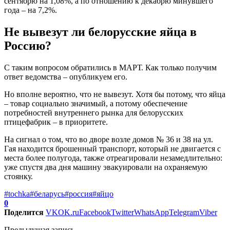
сентябрю на 1,08%, а по отношению к декабрю минувшего
года – на 7,2%.
Не вывезут ли белорусские яйца в
Россию?
С таким вопросом обратились в МАРТ. Как только получим
ответ ведомства – опубликуем его.
Но вполне вероятно, что не вывезут. Хотя бы потому, что яйца
– товар социально значимый, а потому обеспечение
потребностей внутреннего рынка для белорусских
птицефабрик – в приоритете.
На сигнал о том, что во дворе возле домов № 36 и 38 на ул.
Гая находится брошенный транспорт, который не двигается с
места более полугода, также отреагировали незамедлительно:
уже спустя два дня машину эвакуировали на охраняемую
стоянку.
#tochka
#беларусь
#россия
#яйцо
0
Поделится
VK
OK.ru
Facebook
Twitter
WhatsApp
Telegram
Viber
Предыдущая запись