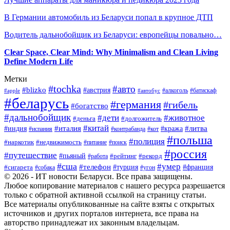
В Германии автомобиль из Беларуси попал в крупное ДТП
Водитель дальнобойщик из Беларуси: европейцы повально…
Clear Space, Clear Mind: Why Minimalism and Clean Living
Define Modern Life
Метки
#tochka
#авто
#blizko
#австрия
#алкоголь
#батискаф
#apple
#автобус
#беларусь
#германия
#гибель
#богатство
#дальнобойщик
#дети
#животное
#деньга
#долгожитель
#китай
#италия
#литва
#индия
#кража
#испания
#контрабанда
#кот
#польша
#полиция
#наркотик
#недвижимость
#поиск
#питание
#россия
#путешествие
#пьяный
#рейтинг
#работа
#рекорд
#сша
#умер
#телефон
#сигарета
#турция
#франция
#собака
#угон
© 2026 - ИТ новости Беларуси. Все права защищены.
Любое копирование материалов с нашего ресурса разрешается
только с обратной активной ссылкой на страницу статьи.
Все материалы опубликованные на сайте взяты с открытых
источников и других порталов интернета, все права на
авторство принадлежат их законным владельцам.