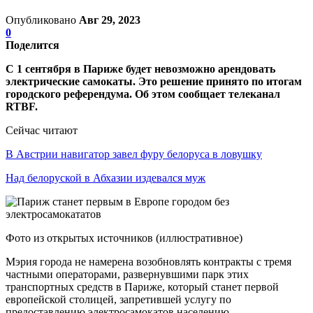
Опубликовано
Авг 29, 2023
0
Поделится
С 1 сентября в Париже будет невозможно арендовать
электрические самокаты. Это решение принято по итогам
городского референдума. Об этом сообщает телеканал
RTBF.
Сейчас читают
В Австрии навигатор завел фуру белоруса в ловушку
Над белоруской в Абхазии издевался муж
Фото из открытых источников (иллюстративное)
Мэрия города не намерена возобновлять контракты с тремя
частными операторами, развернувшими парк этих
транспортных средств в Париже, который станет первой
европейской столицей, запретившей услугу по
предоставлению электросамокатов населению.