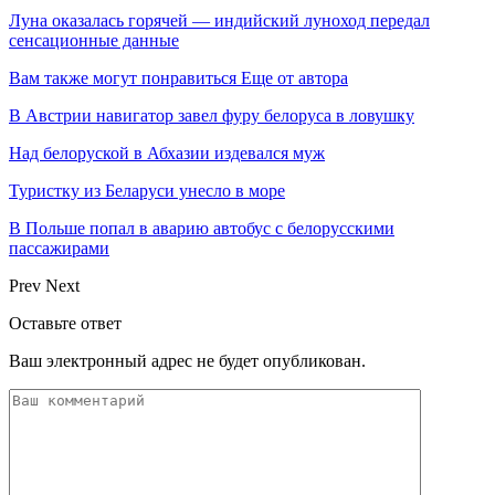
Луна оказалась горячей — индийский луноход передал
сенсационные данные
Вам также могут понравиться
Еще от автора
В Австрии навигатор завел фуру белоруса в ловушку
Над белоруской в Абхазии издевался муж
Туристку из Беларуси унесло в море
В Польше попал в аварию автобус с белорусскими
пассажирами
Prev
Next
Оставьте ответ
Ваш электронный адрес не будет опубликован.