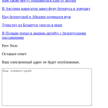
Вам также могут понравиться
Еще от автора
В Австрии навигатор завел фуру белоруса в ловушку
Над белоруской в Абхазии издевался муж
Туристку из Беларуси унесло в море
В Польше попал в аварию автобус с белорусскими
пассажирами
Prev
Next
Оставьте ответ
Ваш электронный адрес не будет опубликован.