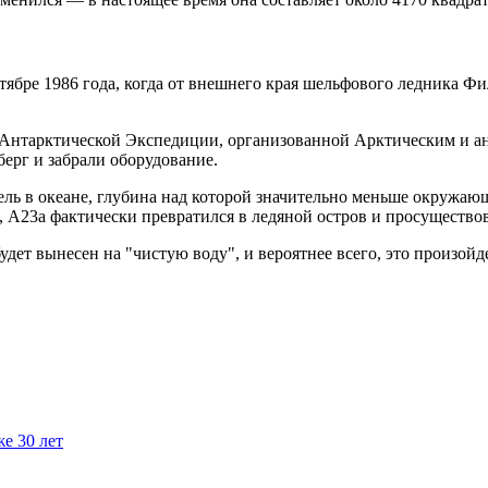
тябре 1986 года, когда от внешнего края шельфового ледника Ф
й Антарктической Экспедиции, организованной Арктическим и а
ерг и забрали оборудование.
ль в океане, глубина над которой значительно меньше окружающ
А23а фактически превратился в ледяной остров и просуществовал
дет вынесен на "чистую воду", и вероятнее всего, это произойде
е 30 лет