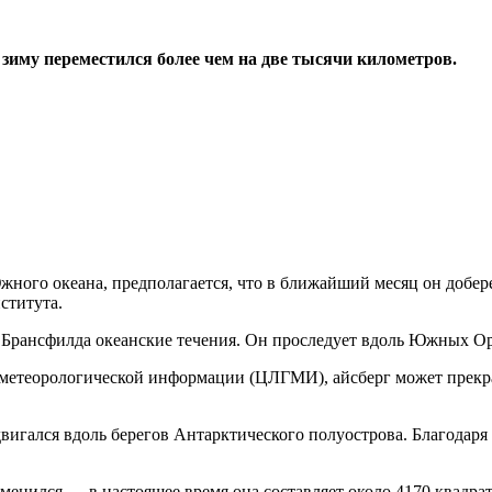
а зиму переместился более чем на две тысячи километров.
ого океана, предполагается, что в ближайший месяц он добере
ститута.
 Брансфилда океанские течения. Он проследует вдоль Южных Ор
метеорологической информации (ЦЛГМИ), айсберг может прекрат
вигался вдоль берегов Антарктического полуострова. Благодаря
изменился — в настоящее время она составляет около 4170 квадр