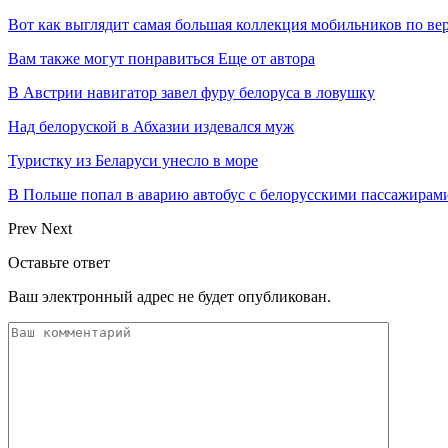
Вот как выглядит самая большая коллекция мобильников по ве
Вам также могут понравиться
Еще от автора
В Австрии навигатор завел фуру белоруса в ловушку
Над белоруской в Абхазии издевался муж
Туристку из Беларуси унесло в море
В Польше попал в аварию автобус с белорусскими пассажирам
Prev
Next
Оставьте ответ
Ваш электронный адрес не будет опубликован.