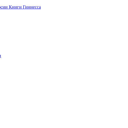
рсии Книги Гиннесса
и