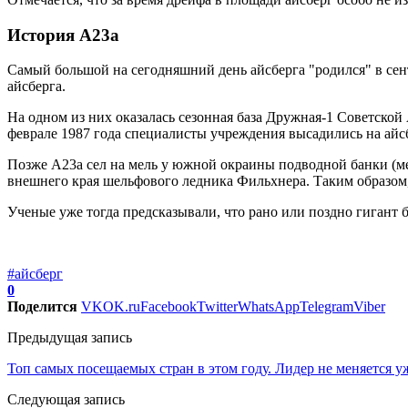
История А23а
Самый большой на сегодняшний день айсберга "родился" в сен
айсберга.
На одном из них оказалась сезонная база Дружная-1 Советско
феврале 1987 года специалисты учреждения высадились на айсб
Позже А23а сел на мель у южной окраины подводной банки (ме
внешнего края шельфового ледника Фильхнера. Таким образом, 
Ученые уже тогда предсказывали, что рано или поздно гигант бу
#айсберг
0
Поделится
VK
OK.ru
Facebook
Twitter
WhatsApp
Telegram
Viber
Предыдущая запись
Топ самых посещаемых стран в этом году. Лидер не меняется уж
Следующая запись