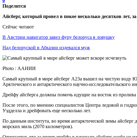
0
Поделится
Айсберг, который провел в покое несколько десятков лет, з
Сейчас читают
В Австрии навигатор завел фуру белоруса в ловушку
Над белоруской в Абхазии издевался муж
Photo : ААНИИ
Самый крупный в мире айсберг А23а вышел на чистую воду Южн
Арктического и антарктического научно-исследовательского ин
Дрейфу айсберга должны помочь идущие на восток из пролива
После этого, по мнению специалистов Центра ледовой и гидро
Уэдделла и дрейфовать еще несколько лет.
По данным института, во время антарктической зимы айсберг д
морских миль (2070 километров).
Отмечается, что за время дрейфа в площади айсберг особо не 